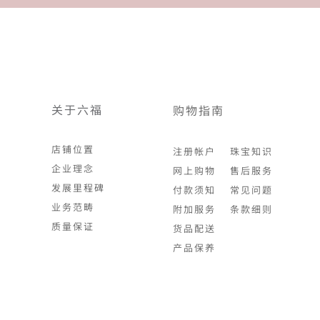
关于六福
购物指南
店铺位置
注册帐户
珠宝知识
企业理念
网上购物
售后服务
发展里程碑
付款须知
常见问题
业务范畴
附加服务
条款细则
质量保证
货品配送
产品保养