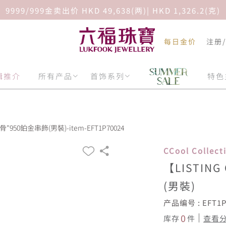
9999/999金卖出价 HKD 49,638(两)| HKD 1,326.2(克)
每日金价
注册
辑推介
所有产品
首饰系列
特色
骨"950鉑金串飾(男裝)-item-EFT1P70024
CCool Collec
【LISTIN
(男裝)
产品编号 : EFT1P
0
库存
件
查看