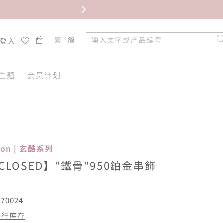
限时免
繁
简
/登入
主题
会员计划
tion | 玄酷系列
G CLOSED】"鐵骨"950鉑金串飾
70024
分行库存