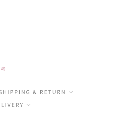
参考
IPPING & RETURN
LIVERY