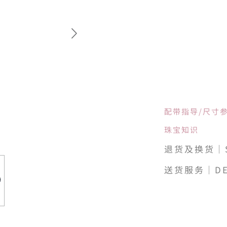
配带指导/尺寸
珠宝知识
退货及换货｜SH
送货服务｜DE