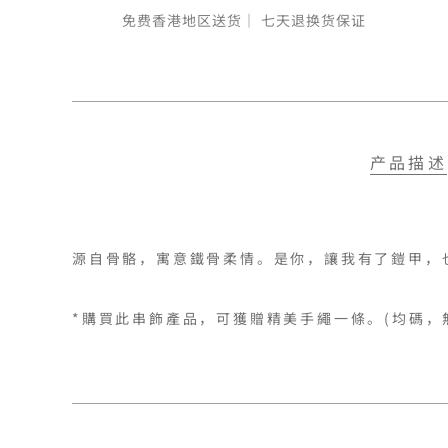
免费香港地区送货｜
七天退换货保证
产品描述
源自骨骼，寓意鐵骨柔情。是你，讓我有了鎧甲，
*購買此串飾產品，可獲贈精美手繩一條。(均碼，