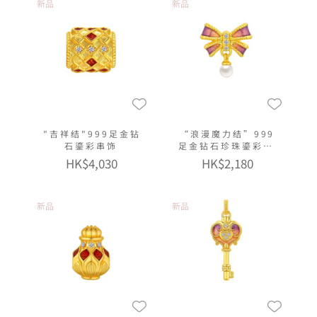
新品
新品
"吉祥结"999足金钻
“浪漫魔力结”999
石鎏彩串饰
足金钻石珍珠鎏彩串
饰连手绳
HK$4,030
HK$2,180
新品
新品