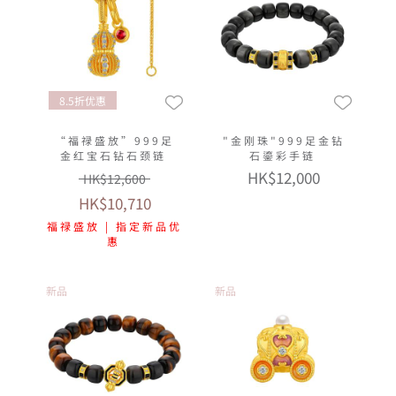
8.5折优惠
“福禄盛放”999足
"金刚珠"999足金钻
金红宝石钻石颈链
石鎏彩手链
HK$12,000
HK$12,600
HK$10,710
福禄盛放 | 指定新品优
惠
新品
新品