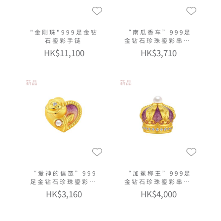
"金刚珠"999足金钻
“南瓜香车”999足
石鎏彩手链
金钻石珍珠鎏彩串饰
连手绳
HK$11,100
HK$3,710
新品
新品
“爱神的信笺”999
“加冕称王”999足
足金钻石珍珠鎏彩串
金钻石珍珠鎏彩串饰
饰连手绳
连手绳
HK$3,160
HK$4,000