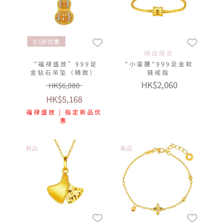
8.5折优惠
网店限定
“福禄盛放”999足
"小蛮腰"999足金软
金钻石吊坠（精致）
链戒指
HK$2,060
HK$6,080
HK$5,168
福禄盛放 | 指定新品优
惠
新品
新品