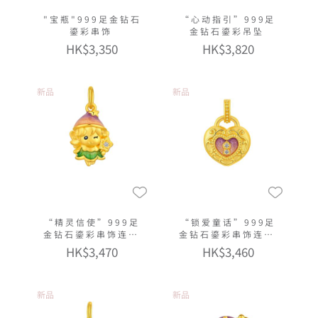
"宝瓶"999足金钻石
“心动指引”999足
鎏彩串饰
金钻石鎏彩吊坠
HK$3,350
HK$3,820
新品
新品
“精灵信使”999足
“锁爱童话”999足
金钻石鎏彩串饰连手
金钻石鎏彩串饰连手
绳
绳
HK$3,470
HK$3,460
新品
新品