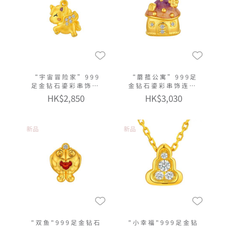
“宇宙冒险家”999
“蘑菰公寓”999足
足金钻石鎏彩串饰连
金钻石鎏彩串饰连手
手绳
绳
HK$2,850
HK$3,030
新品
新品
"双鱼"999足金钻石
"小幸福"999足金钻