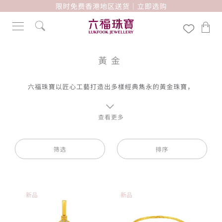
限时免费香港地区送货｜立即选购
黃金
六福珠寶以匠心工藝打造出多樣經典雋永的黃金珠寶，
由頸鍊、吊墜、手鏈、手鐲、戒指及耳環等一應俱全，
讓您展現最美時刻。
查看更多
筛选
排序
新品
新品