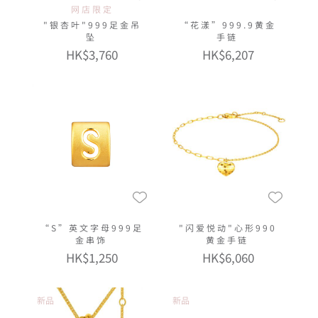
网店限定
"银杏叶"999足金吊
“花漾”999.9黄金
坠
手链
HK$3,760
HK$6,207
“S”英文字母999足
"闪爱悦动"心形990
金串饰
黄金手链
HK$1,250
HK$6,060
新品
新品