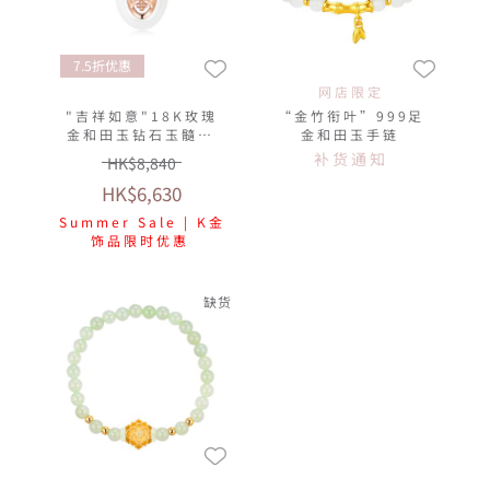
7.5折优惠
网店限定
"吉祥如意"18K玫瑰
“金竹衔叶”999足
金和田玉钻石玉髓吊
金和田玉手链
坠
补货通知
HK$8,840
HK$6,630
Summer Sale | K金
饰品限时优惠
缺货