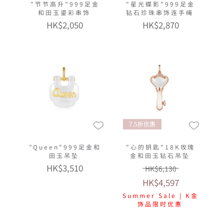
"节节高升"999足金
"星光蝶影"999足金
和田玉鎏彩串饰
钻石珍珠串饰连手绳
HK$2,050
HK$2,870
7.5折优惠
"Queen"999足金和
"心的钥匙"18K玫瑰
田玉吊坠
金和田玉钻石吊坠
HK$3,510
HK$6,130
HK$4,597
Summer Sale | K金
饰品限时优惠