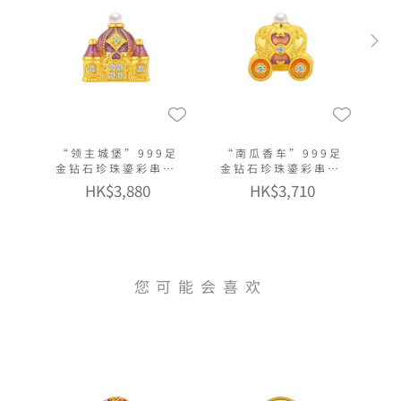
“领主城堡”999足
“南瓜香车”999足
金钻石珍珠鎏彩串饰
金钻石珍珠鎏彩串饰
连手绳
连手绳
HK$3,880
HK$3,710
您可能会喜欢