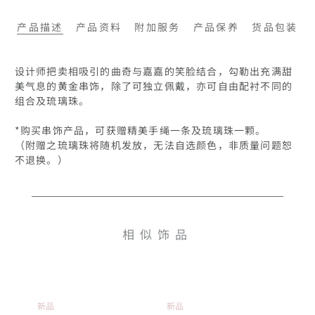
产品描述
产品资料
附加服务
产品保养
货品包装
设计师把卖相吸引的曲奇与嘉嘉的笑脸结合，勾勒出充满甜
美气息的黄金串饰，除了可独立佩戴，亦可自由配衬不同的
组合及琉璃珠。

*购买串饰产品，可获赠精美手绳一条及琉璃珠一颗。

（附赠之琉璃珠将随机发放，无法自选颜色，非质量问题恕
不退换。）
相似饰品
新品
新品