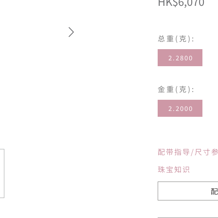
HK$6,070
总重(克):
2.2800
金重(克):
2.2000
配带指导/尺寸
珠宝知识