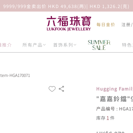
9999/999金卖出价 HKD 49,638(两)| HKD 1,326.2(克)
每日金价
注册
辑推介
所有产品
首饰系列
特色
em-HGA170071
Hugging Fam
"嘉嘉鈴鐺"
产品编号 : HGA17
1
库存
件