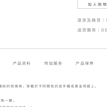
加入购
退货及换货｜SH
送货服务｜DE
产品资料
附加服务
产品保养
繽紛的琉璃珠，穿戴於不同顏色的皮手繩或黃金項鏈上。

珠一顆。
