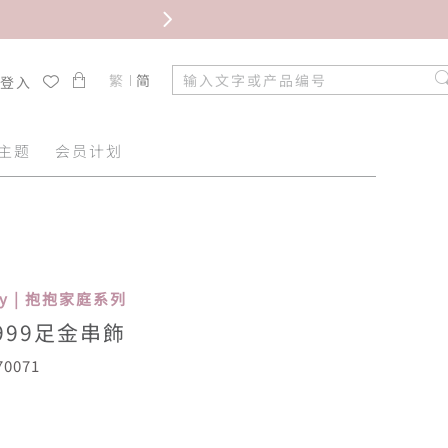
限时免
繁
简
/登入
主题
会员计划
ily | 抱抱家庭系列
999足金串飾
0071