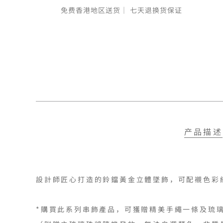
免费香港地区送货｜
七天退换货保证
产品描述
設計師匠心打造的鈴鐺黃金立體墜飾，可配襯色彩
*購買此系列串飾產品，可獲贈精美手繩一條及琉璃