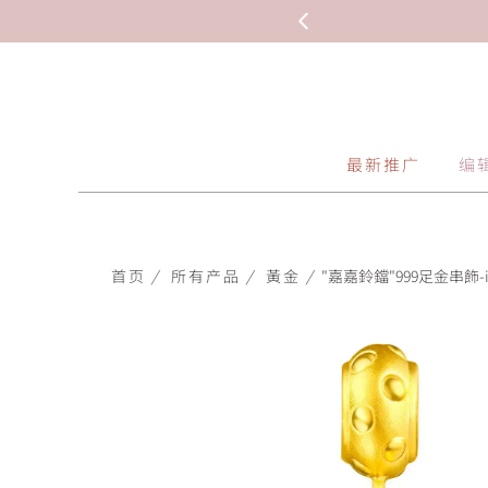
最新推广
编
首页
/
所有产品
/
黃金
/
"嘉嘉鈴鐺"999足金串飾-it