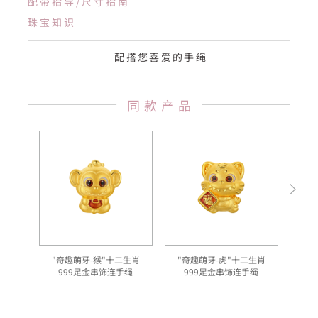
配带指导/尺寸指南
珠宝知识
配搭您喜爱的手绳
同款产品
"奇趣萌牙-猴"十二生肖
"奇趣萌牙-虎"十二生肖
999足金串饰连手绳
999足金串饰连手绳