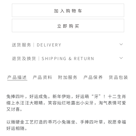
加入购物车
立即购买
送货服务｜DELIVERY
退货及换货｜SHIPPING & RETURN
产品描述
产品资料
附加服务
产品保养
货品包装
兔捧四叶，好运成兔。新年伊始，好运萌“牙”！十二生肖
缀上水汪汪大眼睛，笑容灿烂地露出小尖牙，淘气表情可爱
又讨喜。

以微硬金工艺打造的乖巧小兔端坐、手捧四叶草，祝愿幸福
好运相随。
