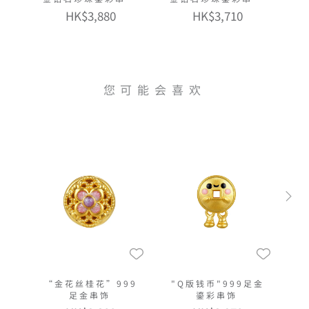
连手绳
连手绳
HK$3,880
HK$3,710
您可能会喜欢
“金花丝桂花”999
"Q版钱币"999足金
足金串饰
鎏彩串饰