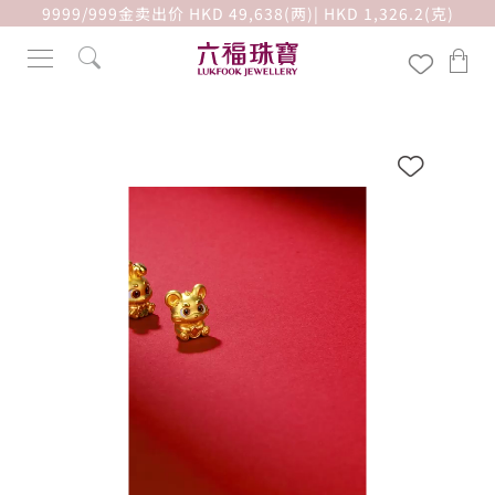
9999/999金卖出价 HKD 49,638(两)| HKD 1,326.2(克)