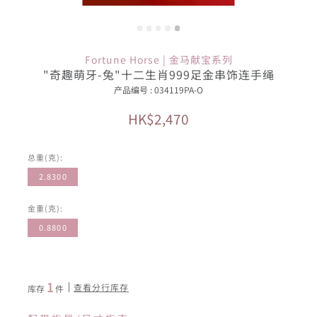
Fortune Horse | 金马献宝系列
"奇趣萌牙-兔"十二生肖999足金串饰连手绳
产品编号 : 034119PA-O
HK$2,470
总重(克):
2.8300
金重(克):
0.8800
1
查看分行库存
库存
件