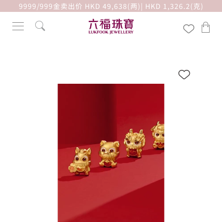
9999/999金卖出价 HKD 49,638(两)| HKD 1,326.2(克)