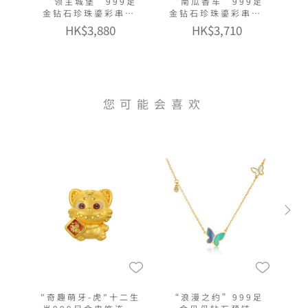
“领主城堡”999足
“南瓜香车”999足
金钻石珍珠鎏彩串饰
金钻石珍珠鎏彩串饰
连手绳
连手绳
HK$3,880
HK$3,710
您可能会喜欢
"奇趣萌牙-虎"十二生
“浪漫之约”999足