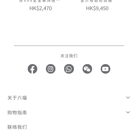
肖999足金串饰连手
金贝母钻石颈链
绳
HK$2,470
HK$9,450
关注我们
关于六福
购物指南
联络我们