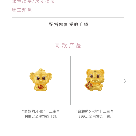
配带指导/尺寸指南
珠宝知识
配搭您喜爱的手绳
同款产品
"奇趣萌牙-猴"十二生肖
"奇趣萌牙-虎"十二生肖
999足金串饰连手绳
999足金串饰连手绳