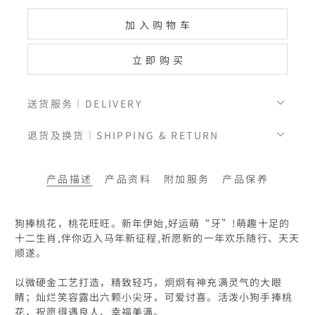
加入购物车
立即购买
送货服务｜DELIVERY
退货及换货｜SHIPPING & RETURN
产品描述
产品资料
附加服务
产品保养
狗捧桃花，桃花旺旺。新年伊始,好运萌“牙”!萌趣十足的
十二生肖,伴你迈入马年新征程,祈愿新的一年欢乐随行、天天
顺遂。

以微硬金工艺打造，精致轻巧，炯炯有神充满灵气的大眼
睛；灿烂笑容露出六颗小尖牙，可爱讨喜。活泼小狗手捧桃
花，祝愿得遇良人、幸福美满。
