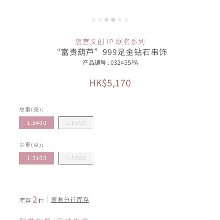
唐宫文创 IP 联名系列
“富贵葫芦”999足金钻石串饰
产品编号 : 032455PA
HK$5,170
总重(克):
1.5400
1.5500
金重(克):
1.5100
1.5300
2
查看分行库存
库存
件