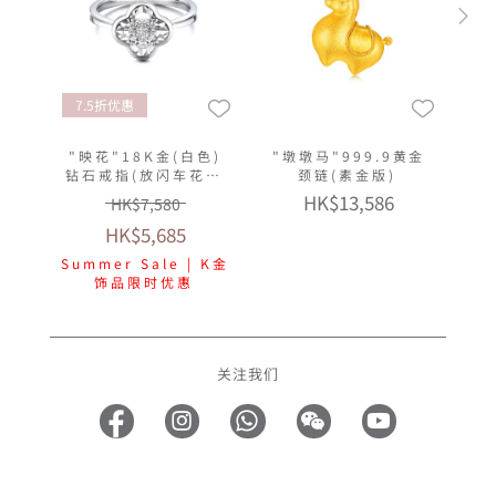
7.5折优惠
"映花"18K金(白色)
"墩墩马"999.9黄金
钻石戒指(放闪车花工
颈链(素金版)
艺)
HK$13,586
HK$7,580
HK$5,685
Summer Sale | K金
饰品限时优惠
关注我们