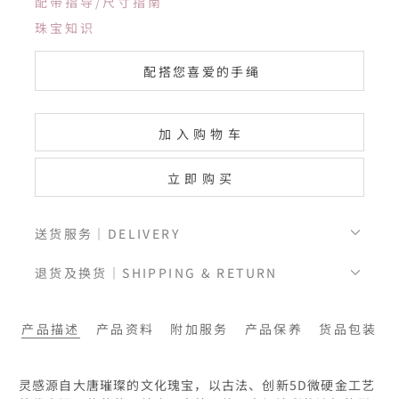
配带指导/尺寸指南
珠宝知识
配搭您喜爱的手绳
加入购物车
立即购买
送货服务｜DELIVERY
退货及换货｜SHIPPING & RETURN
产品描述
产品资料
附加服务
产品保养
货品包装
灵感源自大唐璀璨的文化瑰宝，以古法、创新5D微硬金工艺