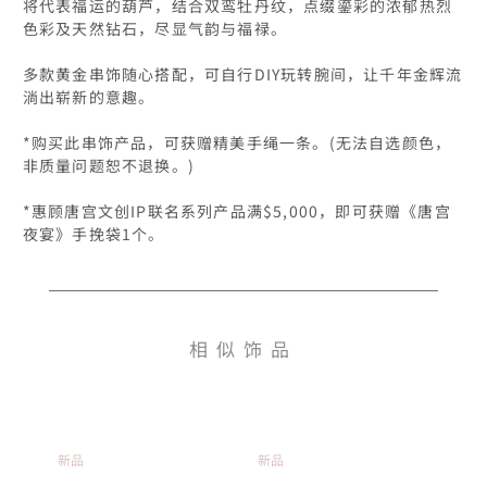
将代表福运的葫芦，结合双鸾牡丹纹，点缀鎏彩的浓郁热烈
色彩及天然钻石，尽显气韵与福禄。

多款黄金串饰随心搭配，可自行DIY玩转腕间，让千年金辉流
淌出崭新的意趣。

*购买此串饰产品，可获赠精美手绳一条。(无法自选颜色，
非质量问题恕不退换。)

*惠顾唐宫文创IP联名系列产品满$5,000，即可获赠《唐宫
夜宴》手挽袋1个。
相似饰品
新品
新品