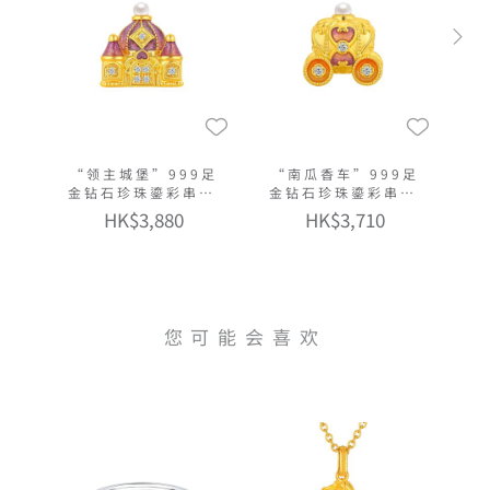
“领主城堡”999足
“南瓜香车”999足
金钻石珍珠鎏彩串饰
金钻石珍珠鎏彩串饰
连手绳
连手绳
HK$3,880
HK$3,710
您可能会喜欢