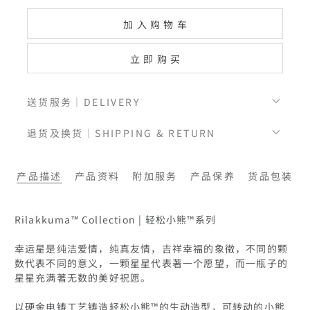
加入购物车
立即购买
送货服务｜DELIVERY
退货及换货｜SHIPPING & RETURN
产品描述
产品资料
附加服务
产品保养
货品包装
Rilakkuma™ Collection | 轻松小熊™系列

幸运星是纯洁爱情，纯真友情，吉祥幸福的象徵，不同的颗
数代表不同的意义，一颗星星代表著一个愿望，而一瓶子的
星星充满著无数的美好祝愿。

以硬金电铸工艺铸造轻松小熊™的生动造型，可转动的小熊