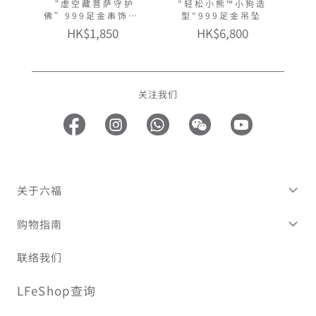
“虚空藏菩萨守护
"轻松小熊™小狗造
佛”999足金串饰连
型"999足金吊坠
手绳
HK$1,850
HK$6,800
关注我们
关于六福
购物指南
联络我们
LFeShop查询