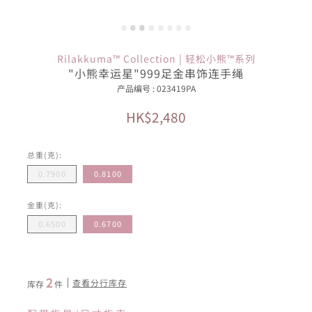
Rilakkuma™ Collection | 轻松小熊™系列
"小熊幸运星"999足金串饰连手绳
产品编号 : 023419PA
HK$2,480
总重(克):
0.7900
0.8100
金重(克):
0.6500
0.6700
2
查看分行库存
库存
件