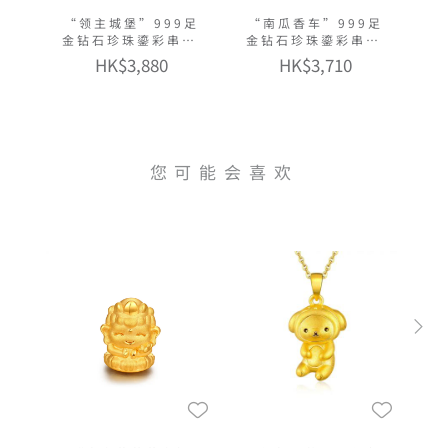
“领主城堡”999足
“南瓜香车”999足
金钻石珍珠鎏彩串饰
金钻石珍珠鎏彩串饰
连手绳
连手绳
HK$3,880
HK$3,710
您可能会喜欢