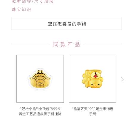
配带指导/尺寸指南
珠宝知识
配搭您喜爱的手绳
同款产品
"轻松小熊™小钱包"999.9
"熊福齐天"999足金串饰连
"
黄金工艺品连皮质手机挂饰
手绳