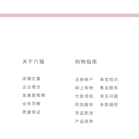
关于六福
购物指南
店铺位置
注册帐户
珠宝知识
企业理念
网上购物
售后服务
发展里程碑
付款须知
常见问题
业务范畴
附加服务
条款细则
质量保证
货品配送
产品保养