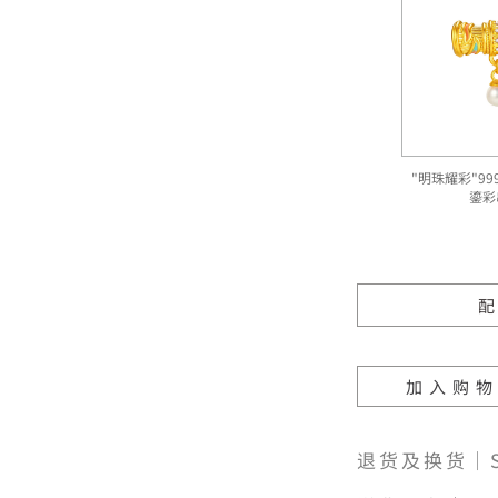
"明珠耀彩"9
鎏彩
加入购
退货及换货｜SH