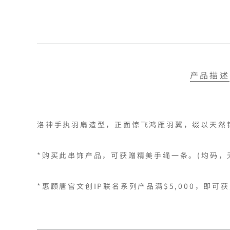
产品描述
洛神手执羽扇造型，正面惊飞鸿雁羽翼，缀以天然
*购买此串饰产品，可获赠精美手绳一条。(均码，
*惠顾唐宫文创IP联名系列产品满$5,000，即