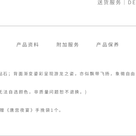
送货服务｜DE
产品资料
附加服务
产品保养
钻石；背面渐变鎏彩呈现游龙之姿，亦似飘带飞扬，象徵自由
无法自选颜色，非质量问题恕不退换。)

可获赠《唐宫夜宴》手挽袋1个。