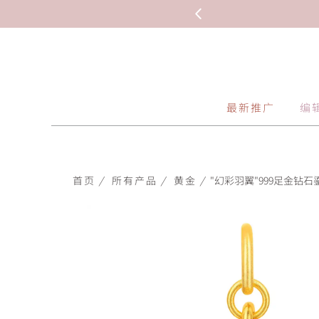
最新推广
编
首页
/
所有产品
/
黄金
/
"幻彩羽翼"999足金钻石鎏彩串