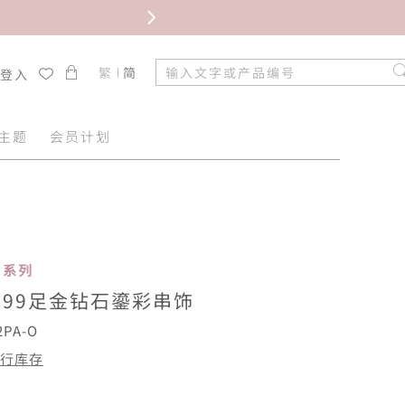
限时免
繁
简
/登入
主题
会员计划
名系列
999足金钻石鎏彩串饰
2PA-O
行库存