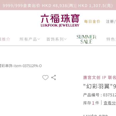
9999/999金卖出价 HKD 48,938(两)| HKD 1,307.5(克)
每日金价
注册
辑推介
所有产品
首饰系列
特色
饰-item-037512PA-O
唐宫文创 IP 联
"幻彩羽翼"
产品编号 : 03751
1
库存
件
查看分