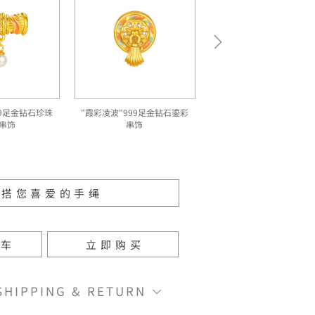
99足金钻石珍珠
"霞彩凌波"999足金钻石鎏彩
串饰
串饰
配搭您喜爱的手绳
物车
立即购买
IPPING & RETURN