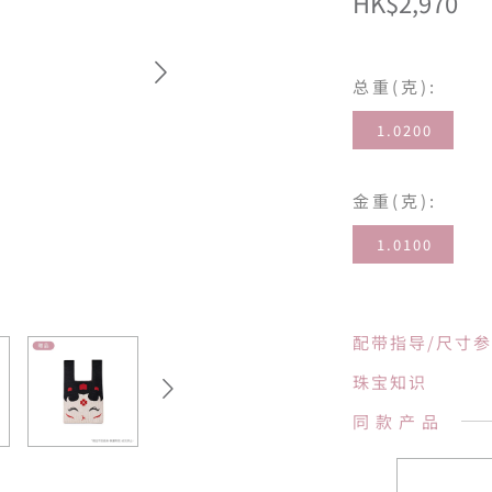
HK$2,970
总重(克):
1.0200
金重(克):
1.0100
配带指导/尺寸
珠宝知识
同款产品