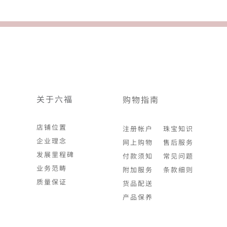
关于六福
购物指南
店铺位置
注册帐户
珠宝知识
企业理念
网上购物
售后服务
发展里程碑
付款须知
常见问题
业务范畴
附加服务
条款细则
质量保证
货品配送
产品保养