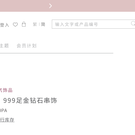
限时免
繁
简
/登入
主题
会员计划
 人气饰品
”999足金钻石串饰
0PA
行库存