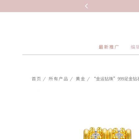
最新推广
编
首页
/
所有产品
/
黄金
/
“金运钻珠”999足金钻石串饰