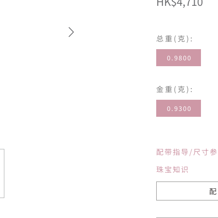
HK$4,710
总重(克):
0.9800
金重(克):
0.9300
配带指导/尺寸
珠宝知识