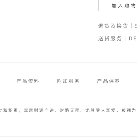
加入购
退货及换货｜SH
送货服务｜DE
产品资料
附加服务
产品保养
动和积累，寓意财源广进、财路无阻、尤其受人喜爱，被视为