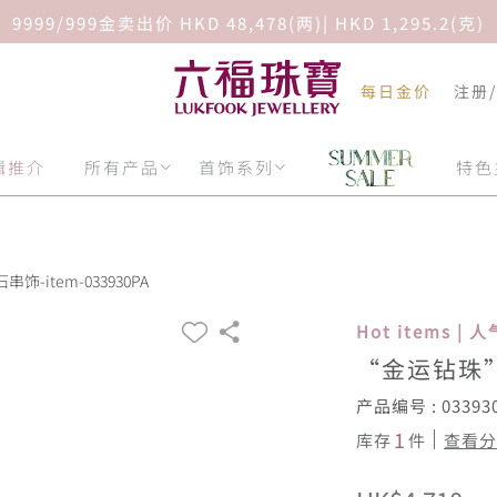
9999/999金卖出价 HKD 48,478(两)| HKD 1,295.2(克)
每日金价
注册
辑推介
所有产品
首饰系列
特色
-item-033930PA
Hot items |
“金运钻珠
产品编号 : 03393
1
库存
件
查看分