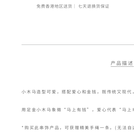
免费香港地区送货｜
七天退换货保证
产品描述
小木马造型可爱，搭配爱心和金钱，既传统又现代，
用足金小木马象徵“马上有钱”，爱心代表“马上
*购买此串饰产品，可获赠精美手绳一条。(无法自