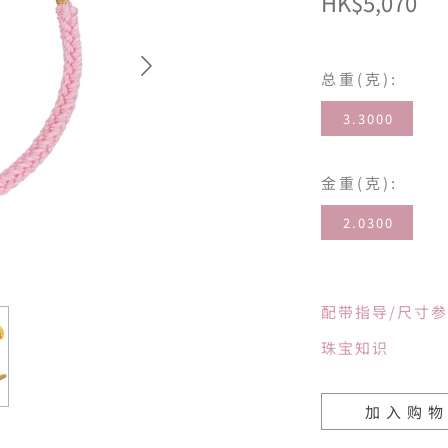
HK$5,070
总重(克):
3.3000
金重(克):
2.0300
配带指导/尺寸
珠宝知识
加入购