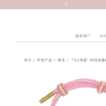
最新推广
编
首页
/
所有产品
/
黄金
/
“马上幸福”999足金鎏彩串