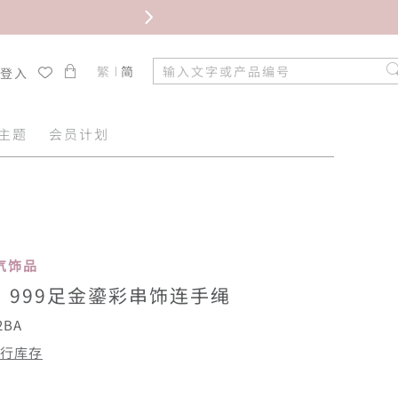
限时免
繁
简
/登入
主题
会员计划
 人气饰品
”999足金鎏彩串饰连手绳
2BA
行库存