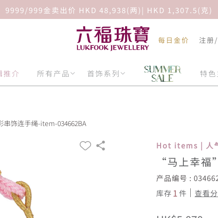
9999/999金卖出价 HKD 48,938(两)| HKD 1,307.5(克)
每日金价
注册
辑推介
所有产品
首饰系列
特色
饰连手绳-item-034662BA
Hot items |
“马上幸福
产品编号 : 03466
1
库存
件
查看分