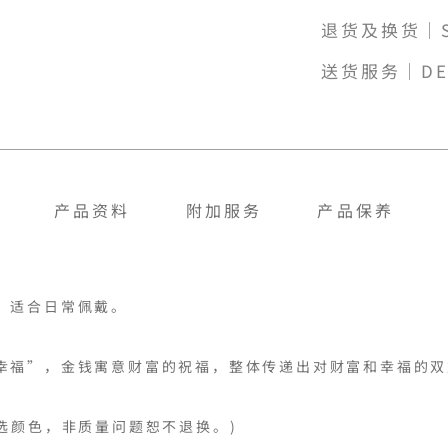
退货及换货｜SH
送货服务｜DE
产品资料
附加服务
产品保养
适合日常佩戴。

幸福”，金钱寓意财富的祝福，整体传递出对财富和幸福的双
选颜色，非质量问题恕不退换。)