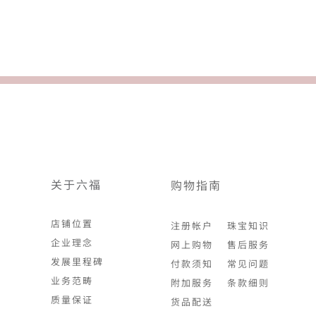
关于六福
购物指南
店铺位置
注册帐户
珠宝知识
企业理念
网上购物
售后服务
发展里程碑
付款须知
常见问题
业务范畴
附加服务
条款细则
质量保证
货品配送