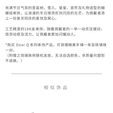
充满节日气氛的圣诞树、雪人、星星、音符及礼物造型的蝴
蝶结串饰，让浪漫的冬日增添欢欣闪烁的光芒，为佩戴者添
上一份普天同庆的喜悦及窝心。

工艺精湛的18K金串饰，随著佩戴者的一举一动灵活摆动，
倍添动感及活力，让佩戴者更加闪耀动人。

*购买 Dear Q 系列串饰产品，可获赠精美手绳一条及琉璃珠
一对。

（附赠之琉璃珠将随机发放，无法自选颜色，非质量问题恕
不退换。）
相似饰品