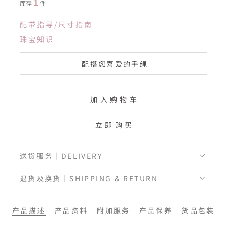
1
库存
件
配带指导/尺寸指南
珠宝知识
配搭您喜爱的手绳
加入购物车
立即购买
送货服务｜DELIVERY
退货及换货｜SHIPPING & RETURN
产品描述
产品资料
附加服务
产品保养
货品包装