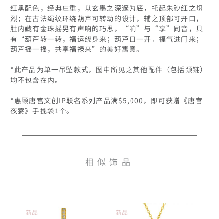
红黑配色，经典庄重，以玄墨之深邃为底，托起朱砂红之炽
烈；在古法绳纹环绕葫芦可转动的设计，辅之顶部可开口，
肚内藏有金珠摇晃有声响的巧思，“响”与“享”同音，具
有“葫芦转一转，福运绕身来；葫芦口一开，福气进门来；
葫芦摇一摇，共享福禄来”的美好寓意。

*此产品为单一吊坠款式，图中所见之其他配件（包括颈链）
均不包含在内。

*惠顾唐宫文创IP联名系列产品满$5,000，即可获赠《唐宫
夜宴》手挽袋1个。
相似饰品
新品
新品