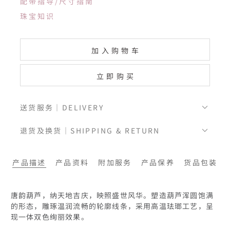
配带指导/尺寸指南
珠宝知识
加入购物车
立即购买
送货服务｜DELIVERY
退货及换货｜SHIPPING & RETURN
产品描述
产品资料
附加服务
产品保养
货品包装
唐韵葫芦，纳天地吉庆，映照盛世风华。塑造葫芦浑圆饱满
的形态，雕琢温润流畅的轮廓线条，采用高温珐瑯工艺，呈
现一体双色绚丽效果。
