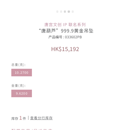
唐宫文创 IP 联名系列
“唐葫芦”999.9黄金吊坠
产品编号 : 033602PB
HK$15,192
总重(克):
10.2700
金重(克):
9.6200
1
查看分行库存
库存
件