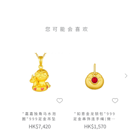
您可能会喜欢
"嘉嘉独角马水泡
"如意金龙锁包"999
圈"999足金吊坠
足金串饰连手绳(微硬
金工艺)
HK$7,420
HK$1,570