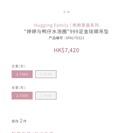
Hugging Family | 抱抱家庭系列
"婷婷与鸭仔水泡圈"999足金珐瑯吊坠
产品编号 : GFA170321
HK$7,420
总重(克):
2.7300
2.7500
金重(克):
2.7300
2.7400
2
库存
件