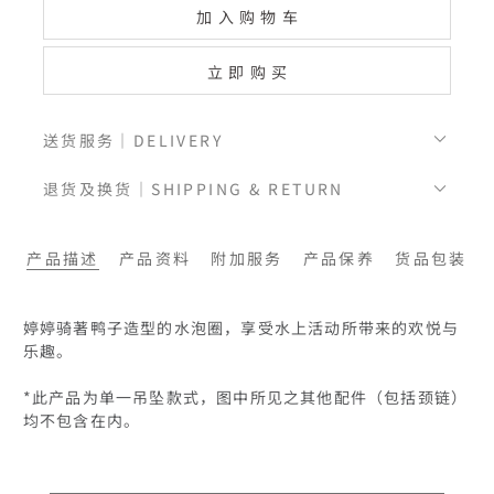
加入购物车
立即购买
送货服务｜DELIVERY
退货及换货｜SHIPPING & RETURN
产品描述
产品资料
附加服务
产品保养
货品包装
婷婷骑著鸭子造型的水泡圈，享受水上活动所带来的欢悦与
乐趣。

*此产品为单一吊坠款式，图中所见之其他配件（包括颈链）
均不包含在内。