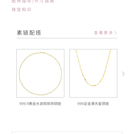
配带指导/尺寸指南
珠宝知识
素链配搭
查看更多
999.9黄金水波简珠饰颈链
999足金满天星颈链