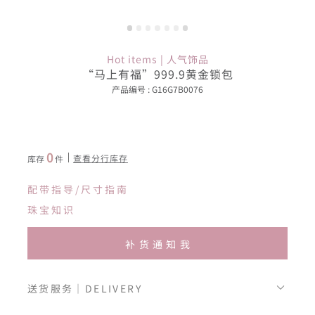
Hot items | 人气饰品
“马上有福”999.9黄金锁包
产品编号 : G16G7B0076
0
查看分行库存
库存
件
配带指导/尺寸指南
珠宝知识
补货通知我
送货服务｜DELIVERY