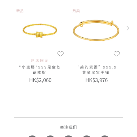
新品
热卖
网店限定
"小蛮腰"999足金软
“简约素圈”999.9
链戒指
黄金宝宝手镯
HK$2,060
HK$3,976
关注我们