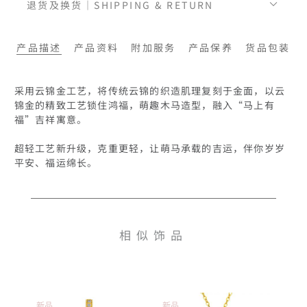
退货及换货｜SHIPPING & RETURN
产品描述
产品资料
附加服务
产品保养
货品包装
采用云锦金工艺，将传统云锦的织造肌理复刻于金面，以云
锦金的精致工艺锁住鸿福，萌趣木马造型，融入“马上有
福”吉祥寓意。

超轻工艺新升级，克重更轻，让萌马承载的吉运，伴你岁岁
相似饰品
新品
新品