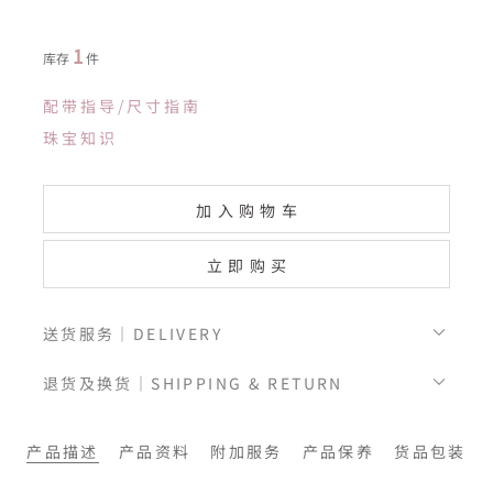
1
库存
件
配带指导/尺寸指南
珠宝知识
加入购物车
立即购买
送货服务｜DELIVERY
退货及换货｜SHIPPING & RETURN
产品描述
产品资料
附加服务
产品保养
货品包装