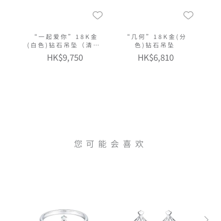
“一起爱你”18K金
“几何”18K金(分
(白色)钻石吊坠（清新
色)钻石吊坠
版）
HK$9,750
HK$6,810
您可能会喜欢