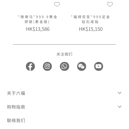
"墩墩马"999.9黄金
"福禄双至"999足金
颈链(素金版)
钻石戒指
HK$13,586
HK$15,150
关注我们
关于六福
购物指南
联络我们