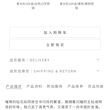
意大利18K金(白色)O字颈
意大利18K金(黄色)萧邦颈
意
链
链
加入购物车
立即购买
送货服务｜DELIVERY
退货及换货｜SHIPPING & RETURN
产品描述
产品资料
附加服务
产品保养
货品包装
璀璨的钻石如同夜空中闪烁的繁星，簇拥著闪耀的主钻或明
亮的珍珠，既凸显了高贵气质，又增添了一份华丽於浪漫。