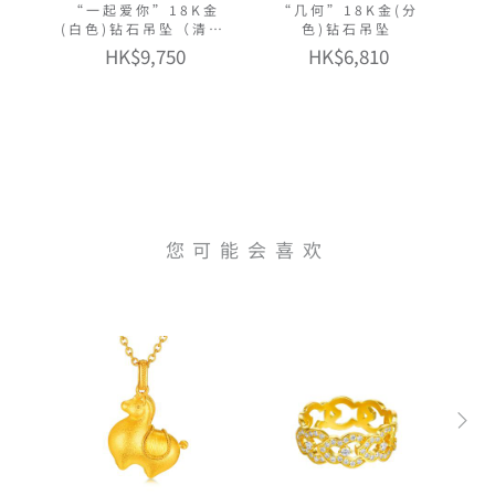
“一起爱你”18K金
“几何”18K金(分
(白色)钻石吊坠（清新
色)钻石吊坠
版）
HK$9,750
HK$6,810
您可能会喜欢