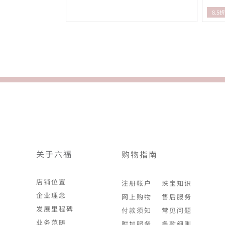
8.5
关于六福
购物指南
店铺位置
注册帐户
珠宝知识
企业理念
网上购物
售后服务
发展里程碑
付款须知
常见问题
业务范畴
附加服务
条款细则