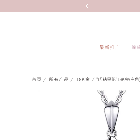
最新推广
编
首页
/
所有产品
/
18K金
/
"闪钻星花"18K金(白色)钻石