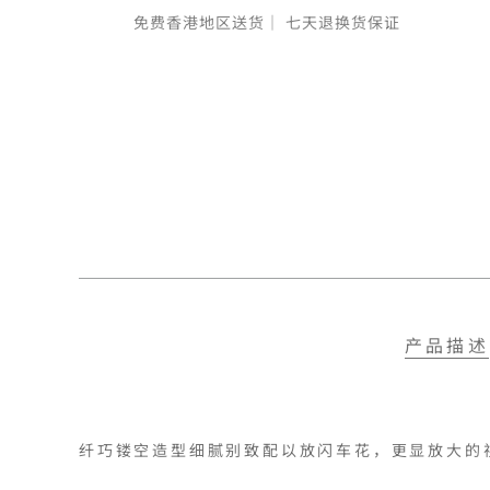
免费香港地区送货｜
七天退换货保证
产品描述
纤巧镂空造型细腻别致配以放闪车花，更显放大的视