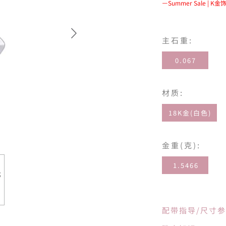
Summer Sale | 
主石重:
0.067
材质:
18K金(白色)
金重(克):
1.5466
配带指导/尺寸