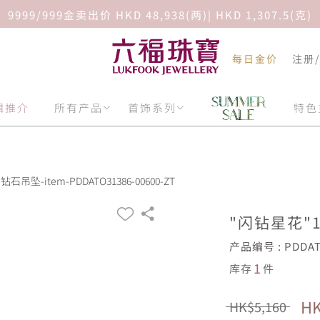
9999/999金卖出价 HKD 48,938(两)| HKD 1,307.5(克)
每日金价
注册
辑推介
所有产品
首饰系列
特色
吊坠-item-PDDATO31386-00600-ZT
"闪钻星花"
产品编号 : PDDATO
1
库存
件
HK
HK$5,160