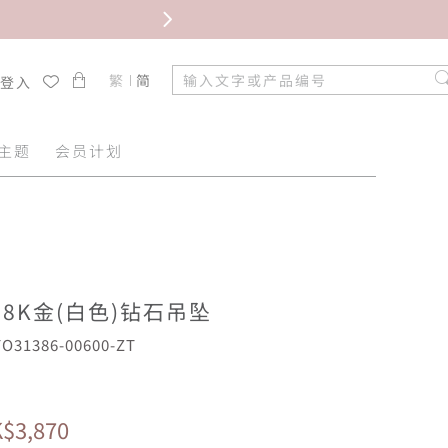
限时免
繁
简
/登入
主题
会员计划
18K金(白色)钻石吊坠
31386-00600-ZT
$3,870