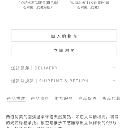
"心动水滴"18K金(白色)钻
"心动水滴"18K金(白色)钻
"
石对戒（女戒窄版）
石对戒（女戒）
加入购物车
立即购买
送货服务｜DELIVERY
退货及换货｜SHIPPING & RETURN
产品描述
产品资料
附加服务
产品保养
货品包装
两道优美的圆弧温柔环抱天然美钻，如恋人深情相拥，将爱
的光芒稳稳承托。镂空与推沙工艺雕琢出立体修长的Y形线