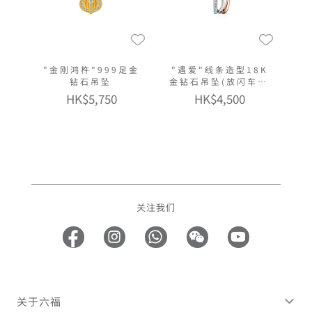
"金刚鸿杵"999足金
"遇爱"线条造型18K
钻石吊坠
金钻石吊坠(放闪车花
工艺)
HK$5,750
HK$4,500
关注我们
关于六福