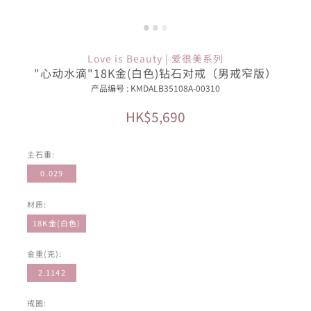
Love is Beauty | 爱很美系列
"心动水滴"18K金(白色)钻石对戒（男戒窄版）
产品编号 : KMDALB35108A-00310
HK$5,690
主石重:
0.029
材质:
18K金(白色)
金重(克):
2.1142
戒圈: