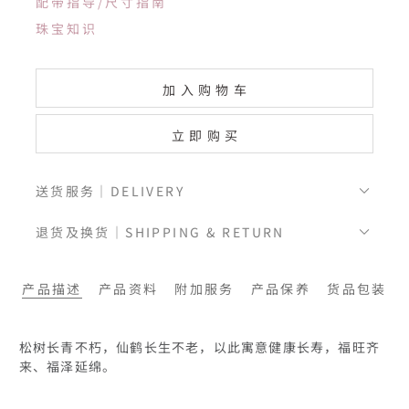
配带指导/尺寸指南
珠宝知识
加入购物车
立即购买
送货服务｜DELIVERY
退货及换货｜SHIPPING & RETURN
产品描述
产品资料
附加服务
产品保养
货品包装
松树长青不朽，仙鹤长生不老，以此寓意健康长寿，福旺齐
来、福泽延绵。
