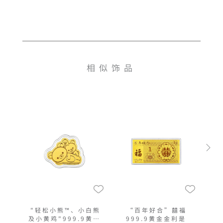
相似饰品
"轻松小熊™、小白熊
“百年好合”囍福
及小黄鸡"999.9黄金
999.9黄金金利是