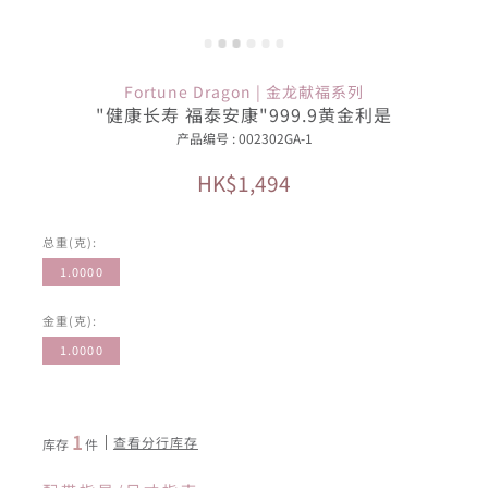
Fortune Dragon | 金龙献福系列
"健康长寿 福泰安康"999.9黄金利是
产品编号 : 002302GA-1
HK$1,494
总重(克):
1.0000
金重(克):
1.0000
1
查看分行库存
库存
件