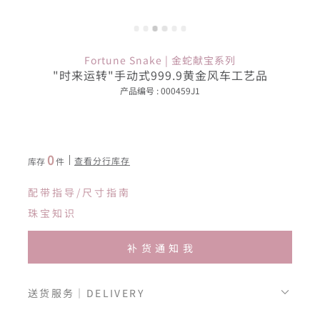
Fortune Snake | 金蛇献宝系列
"时来运转"手动式999.9黄金风车工艺品
产品编号 : 000459J1
0
查看分行库存
库存
件
配带指导/尺寸指南
珠宝知识
补货通知我
送货服务｜DELIVERY