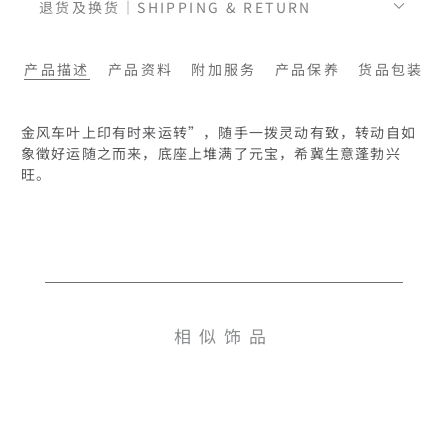
退货及换货｜SHIPPING & RETURN
产品描述
产品资料
附加服务
产品保养
货品包装
金风车叶上印有时来运转”，随手一拨灵动有致，转动自如
象徵好运随之而来，底座上堆满了元宝，希冀生意蓬勃兴
旺。
相似饰品