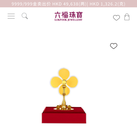
9999/999金卖出价 HKD 49,638(两)| HKD 1,326.2(克)