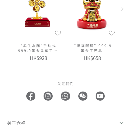
"风生水起"手动式
“接福醒狮”999.9
999.9黄金风车工艺
黄金工艺品
品
HK$928
HK$658
关注我们
关于六福