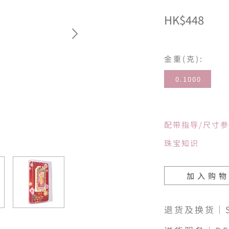
HK$448
金重(克):
0.1000
配带指导/尺寸
珠宝知识
加入购
退货及换货｜SH