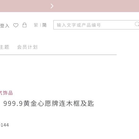
繁
简
/登入
主题
会员计划
 人气饰品
999.9黄金心愿牌连木框及匙
144