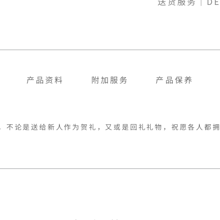
送货服务｜DE
产品资料
附加服务
产品保养
愿牌，不论是送给新人作为贺礼，又或是回礼礼物，祝愿各人都