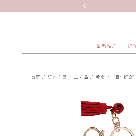
 HKD 1,295.2(克)
最新推广
编
首页
/
所有产品
/
工艺品
/
黄金
/
“百年好合”9