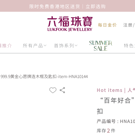
限时免费香港地区送货｜立即选购
每日金价
注册
辑推介
所有产品
首饰系列
特色
99.9黄金心愿牌连木框及匙扣-item-HNA10144
Hot items |
“百年好合”
扣
产品编号 : HNA10
2
库存
件