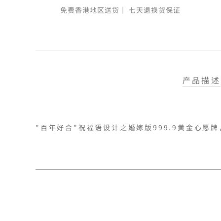
免费香港地区送货｜
七天退换货保证
产品描述
"百年好合"祝福语设计之婚嫁版999.9黄金心