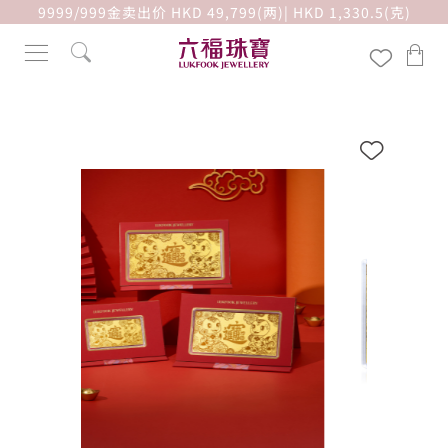
9999/999金卖出价 HKD 49,799(两)| HKD 1,330.5(克)