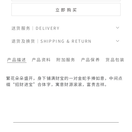
立即购买
送货服务｜DELIVERY
退货及换货｜SHIPPING & RETURN
产品描述
产品资料
附加服务
产品保养
货品包装
繁花朵朵盛开，身下铺满财宝的一对金蛇手捧如意，中间点
缀“招财进宝”合体字，寓意财源滚滚，富贵吉祥。