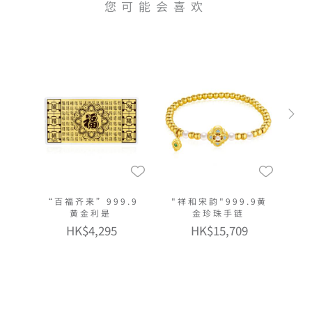
您可能会喜欢
“百福齐来”999.9
"祥和宋韵"999.9黄
黄金利是
金珍珠手链
HK$4,295
HK$15,709