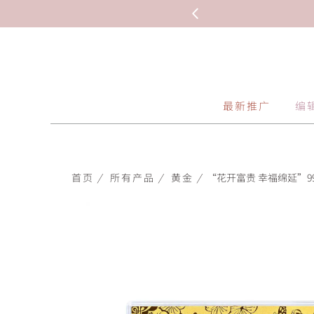
最新推广
编
首页
/
所有产品
/
黄金
/
“花开富贵 幸福绵延”999.9