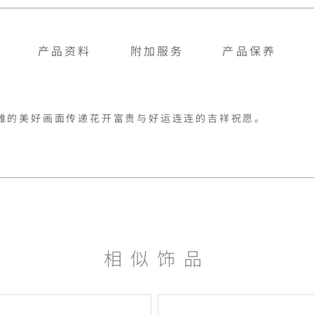
产品资料
附加服务
产品保养
雅的美好画面传递花开富贵与好运连连的吉祥祝愿。
相似饰品