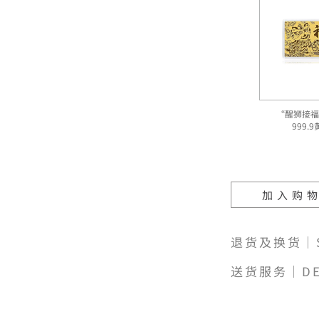
“醒狮接福
999.
加入购
退货及换货｜SH
送货服务｜DE