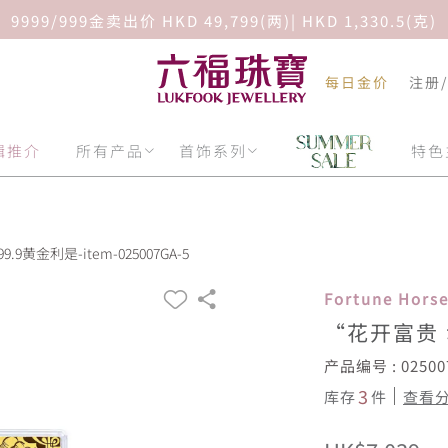
9999/999金卖出价 HKD 49,799(两)| HKD 1,330.5(克)
每日金价
注册
辑推介
所有产品
首饰系列
特色
黄金利是-item-025007GA-5
Fortune Hor
“花开富贵 
产品编号 : 02500
3
库存
件
查看