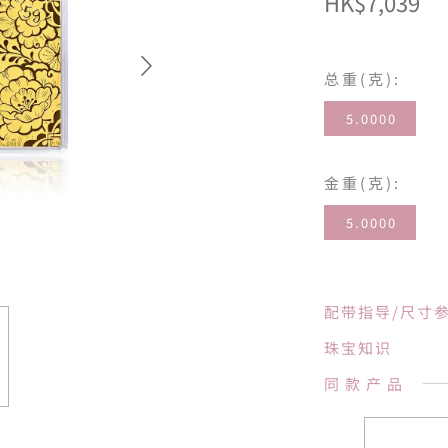
HK$7,039
总重(克):
5.0000
金重(克):
5.0000
配带指导/尺寸
珠宝知识
同款产品