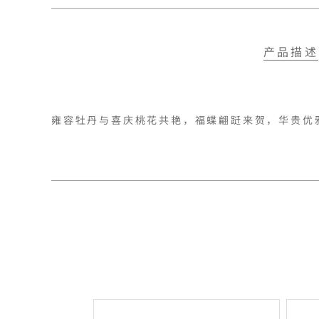
产品描述
雍容牡丹与喜庆桃花共艳，福蝶翩跹来贺，华贵优