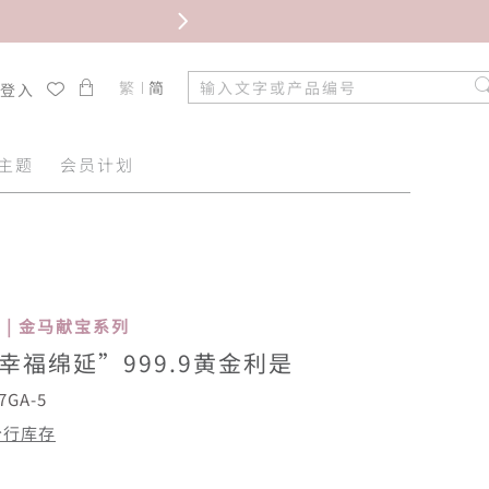
限时免
繁
简
/登入
主题
会员计划
se | 金马献宝系列
幸福绵延”999.9黄金利是
7GA-5
分行库存