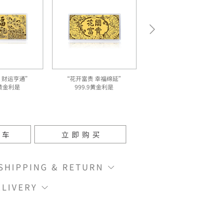
 财运亨通”
“花开富贵 幸福绵延”
9黄金利是
999.9黄金利是
物车
立即购买
IPPING & RETURN
LIVERY