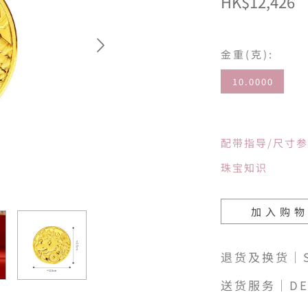
HK$12,426
金重(克):
10.0000
配带指导/尺寸
珠宝知识
加入购
退货及换货｜SH
送货服务｜DE