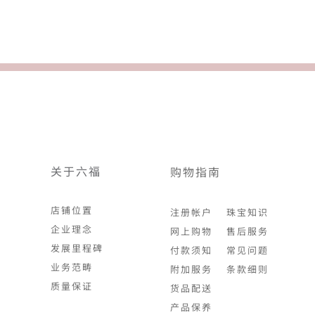
关于六福
购物指南
店铺位置
注册帐户
珠宝知识
企业理念
网上购物
售后服务
发展里程碑
付款须知
常见问题
业务范畴
附加服务
条款细则
质量保证
货品配送
产品保养