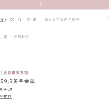
限时免
繁
简
/登入
主题
会员计划
se | 金马献宝系列
99.9黄金金章
9HA-10
行库存