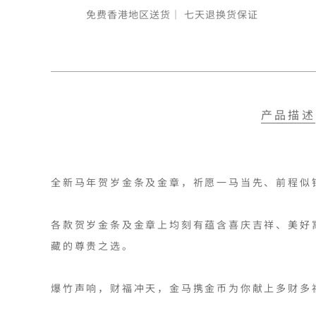
免费香港地区送货｜
七天退换货保证
产品描述
全新马年贺岁金条及金章，祈愿一马当先、前程似锦
各款贺岁金条及金章上均刻有蕴含喜庆吉祥、美好
藏的尊贵之选。

爆竹声响，财福冲天，金马携金币为你献上多财多