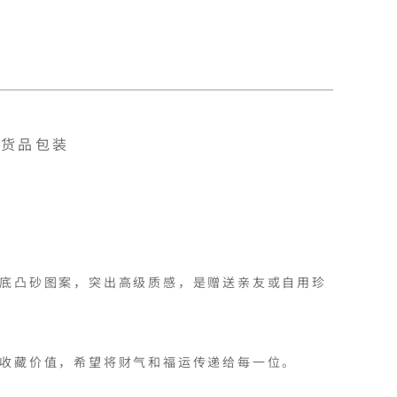
货品包装
底凸砂图案，突出高级质感，是赠送亲友或自用珍
收藏价值，希望将财气和福运传递给每一位。