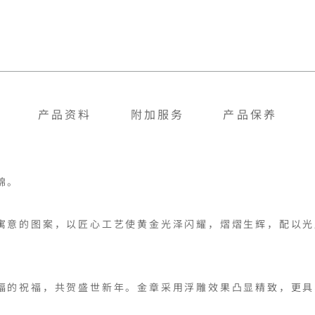
产品资料
附加服务
产品保养
。

寓意的图案，以匠心工艺使黄金光泽闪耀，熠熠生辉，配以光
福的祝福，共贺盛世新年。金章采用浮雕效果凸显精致，更具