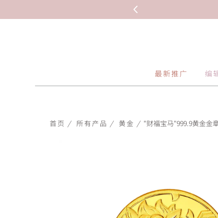
最新推广
编
首页
/
所有产品
/
黄金
/
"财福宝马"999.9黄金金章-i