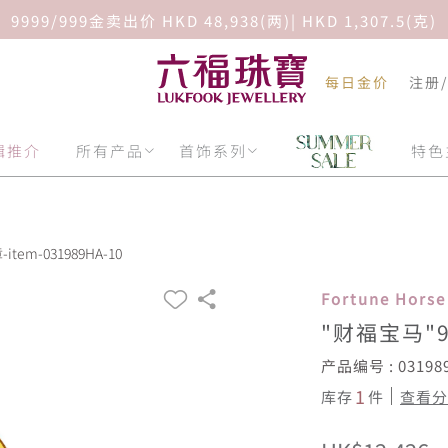
9999/999金卖出价 HKD 48,938(两)| HKD 1,307.5(克)
每日金价
注册
辑推介
所有产品
首饰系列
特色
tem-031989HA-10
Fortune Hor
"财福宝马"9
产品编号 : 03198
1
库存
件
查看分