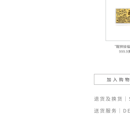
“醒狮接福
999.
加入购
退货及换货｜SH
送货服务｜DE