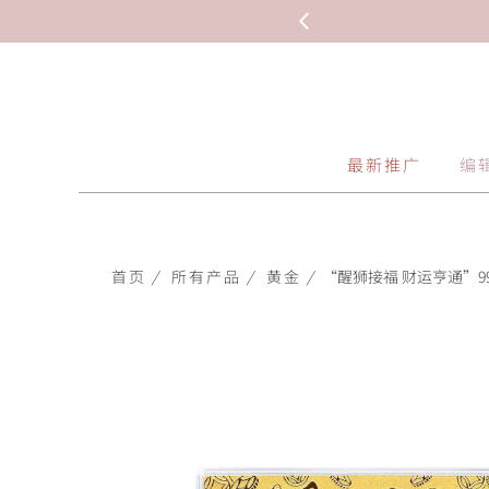
最新推广
编
首页
/
所有产品
/
黄金
/
“醒狮接福 财运亨通”999.9