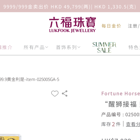
9999/999金卖出价 HKD 49,799(两)| HKD 1,330.5(克)
每日金价
注册
辑推介
所有产品
首饰系列
特色
黄金利是-item-025005GA-5
Fortune Hor
“醒狮接福 
产品编号 : 02500
2
库存
件
查看