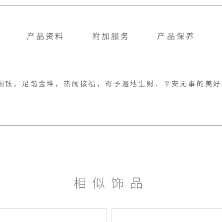
产品资料
附加服务
产品保养
铜钱，足踏金堆，热闹接福，寄予遍地生财、平安无事的美好
相似饰品