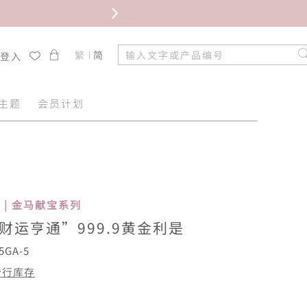
限时免
繁
简
/登入
主题
会员计划
se | 金马献宝系列
财运亨通”999.9黄金利是
5GA-5
分行库存