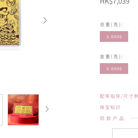
HK$7,039
总重(克):
5.0000
金重(克):
5.0000
配带指导/尺寸
珠宝知识
同款产品