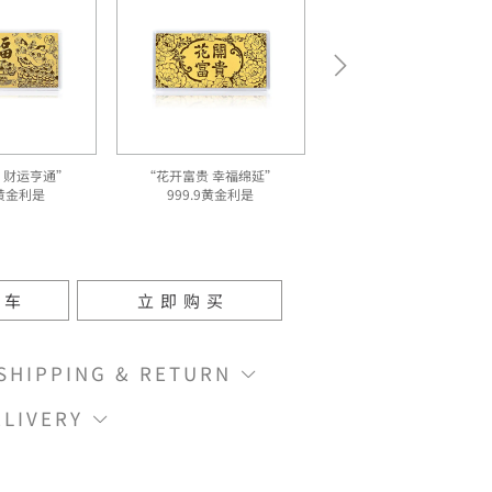
 财运亨通”
“花开富贵 幸福绵延”
9黄金利是
999.9黄金利是
物车
立即购买
IPPING & RETURN
LIVERY