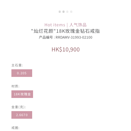
Hot items | 人气饰品
"灿烂花颜"18K玫瑰金钻石戒指
产品编号 : RRDAMV-31993-02100
HK$10,900
主石重:
0.205
材质:
18K玫瑰金
金重(克):
2.6670
戒圈: