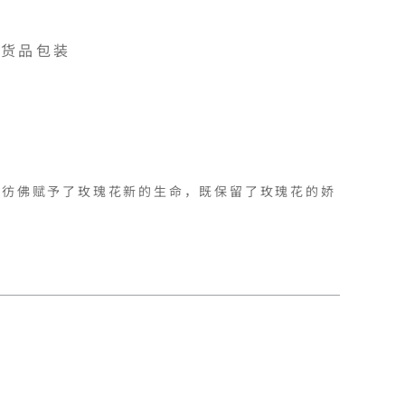
货品包装
，彷佛赋予了玫瑰花新的生命，既保留了玫瑰花的娇