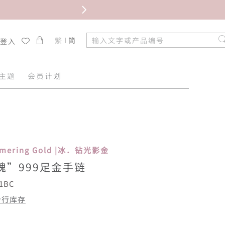
限时免
繁
简
/登入
主题
会员计划
immering Gold |冰．钻光影金
瑰”999足金手链
1BC
分行库存