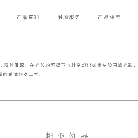
产品资料
附加服务
产品保养
经过精雕细琢，在光线的照耀下流转变幻出如黄钻般闪耀光彩
漫的爱情恒久幸福。
相似饰品