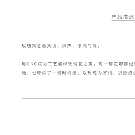
产品描述
玫瑰寓意著真诚、炽热、浓烈的爱。

用CNC炫彩工艺演绎玫瑰花之美，每一瓣花瓣都
艳，也增添了一份时尚感。以玫瑰为寄词，祝愿浪