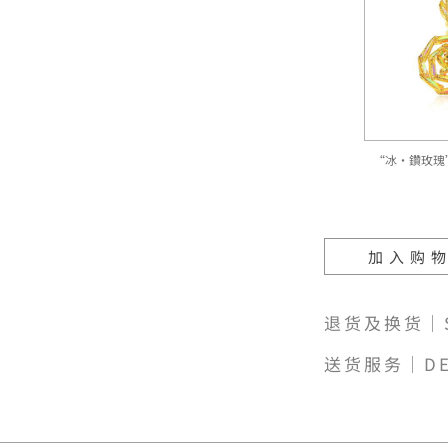
“冰‧鑽玫瑰
加入购
退货及换货｜SH
送货服务｜DE