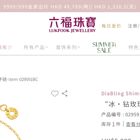
9999/999金卖出价 HKD 49,799(两)| HKD 1,330.5(克)
每日金价
注册
辑推介
所有产品
首饰系列
特色
item-029591BC
DiaBling Sh
“冰‧钻玫
产品编号 : 02959
1
库存
件
查看