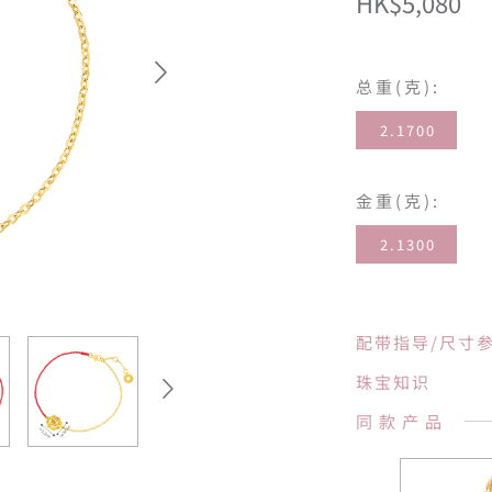
HK$5,080
总重(克):
2.1700
金重(克):
2.1300
配带指导/尺寸
珠宝知识
同款产品