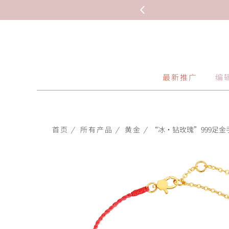
最新推广
编
首页
/
所有产品
/
黄金
/
“冰‧钻玫瑰”999足金手链-