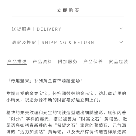
立即购买
送货服务｜DELIVERY
退货及换货｜SHIPPING & RETURN
产品描述
产品资料
附加服务
产品保养
货品包装
「奇趣坚果」系列黄金首饰萌趣登场！

甜糯可爱的金栗宝宝，怀抱圆鼓鼓的金元宝，彷若童话里的
小精灵，祝愿源源不断的财富与好运立刻上门。

精致的栗壳纹理和元宝的铜钱造型透出细腻鎏彩，底部闪著
“Rich”字样的鎏光，搭以被誉为“财富之石”黄塔晶、嫩
绿透亮如初春新芽的有“希望之石”寓意的葡萄石、元气满
满的“活力加油站”黄玛瑙，以及天然棕调传递吉祥顺遂寓