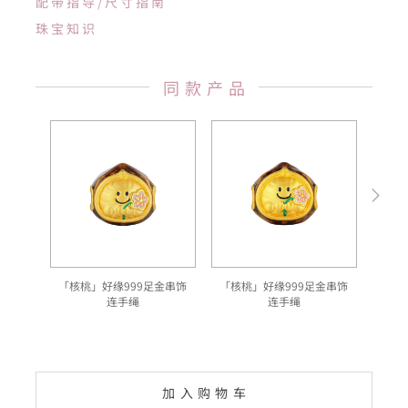
配带指导/尺寸指南
珠宝知识
同款产品
「核桃」好缘999足金串饰
「核桃」好缘999足金串饰
「
连手绳
连手绳
加入购物车