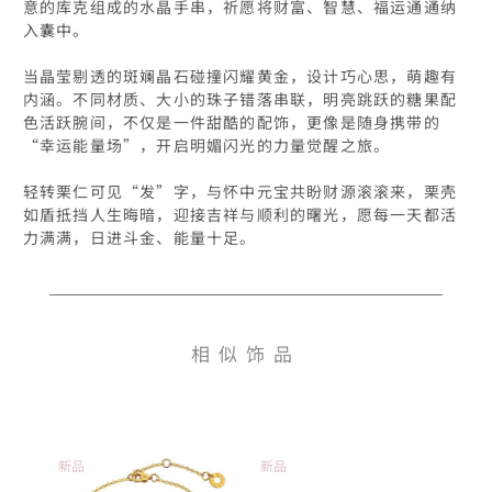
意的库克组成的水晶手串，祈愿将财富、智慧、福运通通纳
入囊中。

当晶莹剔透的斑斓晶石碰撞闪耀黄金，设计巧心思，萌趣有
内涵。不同材质、大小的珠子错落串联，明亮跳跃的糖果配
色活跃腕间，不仅是一件甜酷的配饰，更像是随身携带的
“幸运能量场”，开启明媚闪光的力量觉醒之旅。

轻转栗仁可见“发”字，与怀中元宝共盼财源滚滚来，栗壳
如盾抵挡人生晦暗，迎接吉祥与顺利的曙光，愿每一天都活
相似饰品
新品
新品