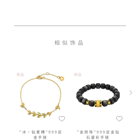
相似饰品
新品
新品
"冰‧钻麦穗"999足
"金刚珠"999足金钻
金手链
石鎏彩手链