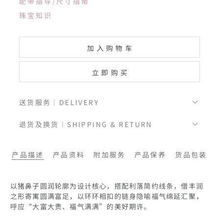
配带指导/尺寸指南
珠宝知识
加入购物车
立即购买
送货服务｜DELIVERY
退货及换货｜SHIPPING & RETURN
产品描述
产品资料
附加服务
产品保养
货品包装
以猪鼻子圆润轮廓为设计核心，搭配利落简约线条，借丰润
之形寄寓圆满富足，以环环相扣的链身隐喻福气绵延汇聚，