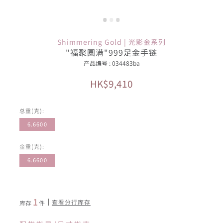
Shimmering Gold | 光影金系列
"福聚圆满"999足金手链
产品编号 : 034483ba
HK$9,410
总重(克):
6.6600
金重(克):
6.6600
1
查看分行库存
库存
件