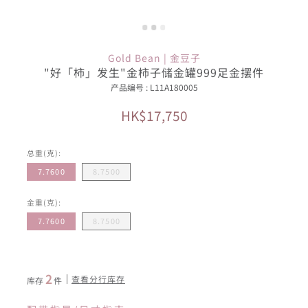
Gold Bean | 金豆子
"好「柿」发生"金柿子储金罐999足金摆件
产品编号 : L11A180005
HK$17,750
总重(克):
7.7600
8.7500
金重(克):
7.7600
8.7500
2
查看分行库存
库存
件