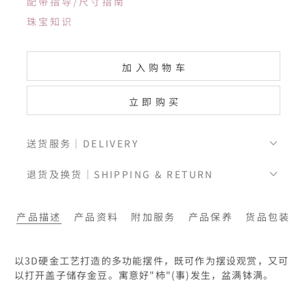
配带指导/尺寸指南
珠宝知识
加入购物车
立即购买
送货服务｜DELIVERY
退货及换货｜SHIPPING & RETURN
产品描述
产品资料
附加服务
产品保养
货品包装
以3D硬金工艺打造的多功能摆件，既可作为摆设观赏，又可
以打开盖子储存金豆。寓意好"柿"(事)发生，盆满钵满。