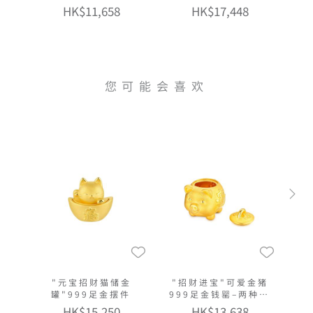
HK$11,658
HK$17,448
您可能会喜欢
"元宝招财猫储金
"招财进宝"可爱金猪
罐"999足金摆件
999足金钱罂–两种大
小选择
HK$15,250
HK$13,638