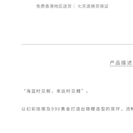
免费香港地区送货｜
七天退换货保证
产品描述
“海蓝时见鲸，幸运时见鲤”。

以幻彩珐瑯及990黄金打造出锦鲤造型的耳环，