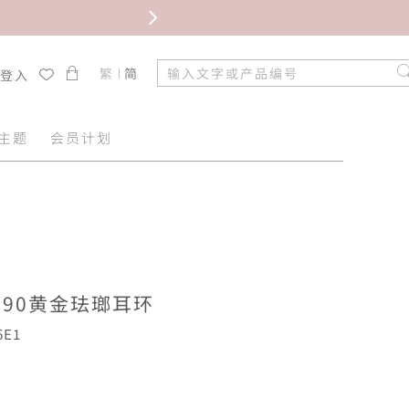
限时免
繁
简
/登入
主题
会员计划
990黄金珐瑯耳环
6E1