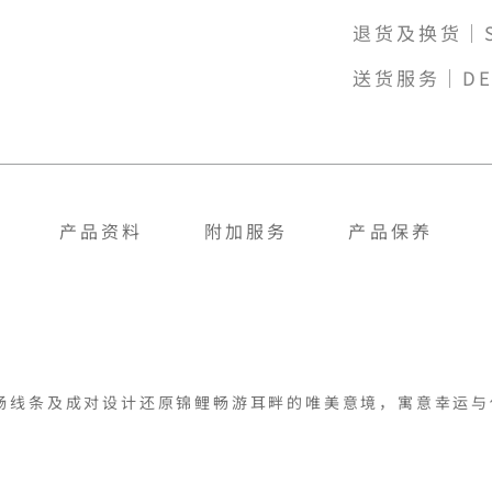
退货及换货｜SH
送货服务｜DE
产品资料
附加服务
产品保养
流畅线条及成对设计还原锦鲤畅游耳畔的唯美意境，寓意幸运与