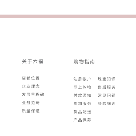
关于六福
购物指南
店铺位置
注册帐户
珠宝知识
企业理念
网上购物
售后服务
发展里程碑
付款须知
常见问题
业务范畴
附加服务
条款细则
质量保证
货品配送
产品保养