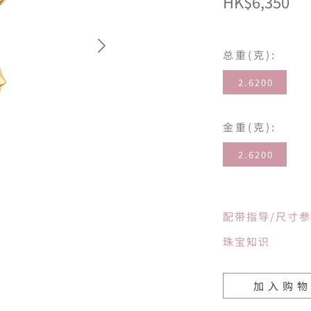
HK$6,350
总重(克):
2.6200
金重(克):
2.6200
配带指导/尺寸
珠宝知识
加入购