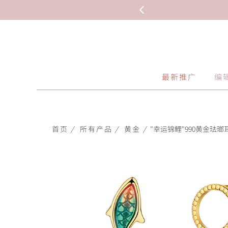
最新推广
编
首页
/
所有产品
/
黄金
/
"幸运锦鲤"990黄金珐瑯耳环-