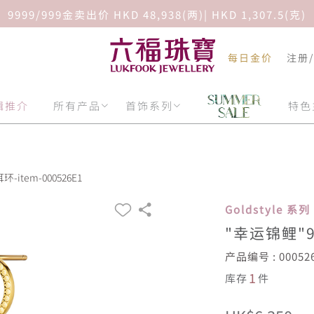
9999/999金卖出价 HKD 48,938(两)| HKD 1,307.5(克)
每日金价
注册
辑推介
所有产品
首饰系列
特色
item-000526E1
Goldstyle 系列
"幸运锦鲤"
产品编号 : 00052
1
库存
件