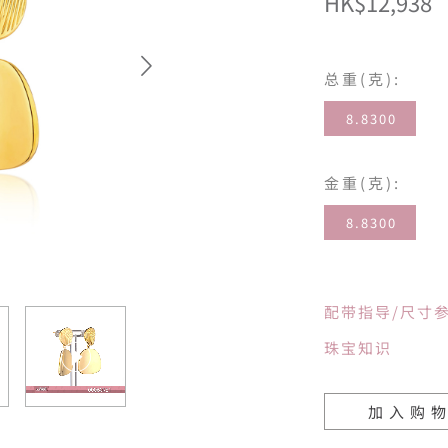
HK$12,938
总重(克):
8.8300
金重(克):
8.8300
配带指导/尺寸
珠宝知识
加入购