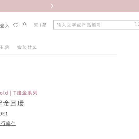
限时免
繁
简
/登入
主题
会员计划
Gold | T焰金系列
足金耳環
9E1
分行库存