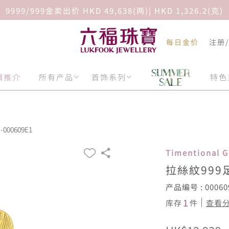
9999/999金卖出价 HKD 49,638(两)| HKD 1,326.2(克)
每日金价
注册
辑推介
所有产品
首饰系列
特色
00609E1
Timentional 
拉絲紋999
产品编号 : 00060
1
库存
件
查看