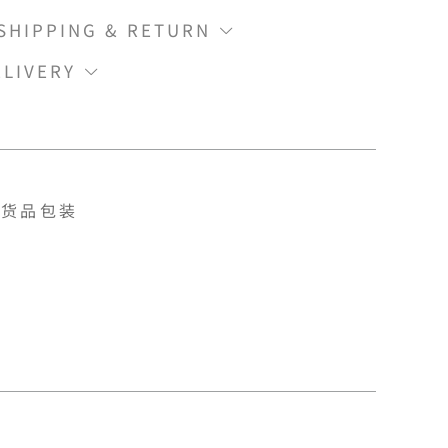
IPPING & RETURN
LIVERY
货品包装