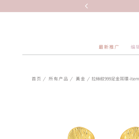
最新推广
编
首页
/
所有产品
/
黃金
/
拉絲紋999足金耳環-item-0