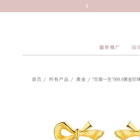
最新推广
编
首页
/
所有产品
/
黄金
/
"珍爱一生"999.9黄金珍珠耳