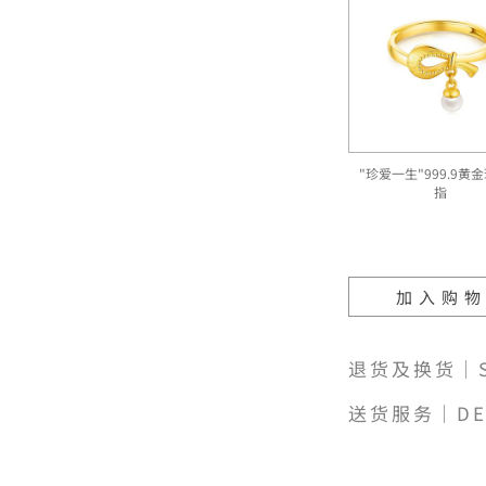
"珍爱一生"999.9黄
指
加入购
退货及换货｜SH
送货服务｜DE