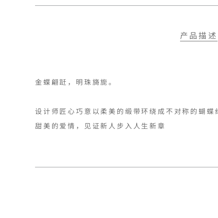
产品描述
金蝶翩跹，明珠旖旎。

设计师匠心巧意以柔美的缎带环绕成不对称的蝴蝶
甜美的爱情，见证新人步入人生新章