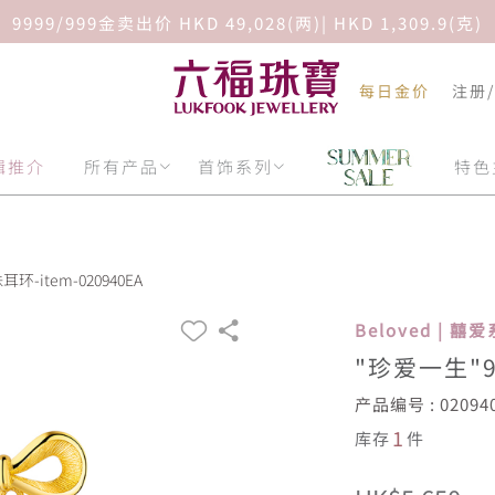
9999/999金卖出价 HKD 49,028(两)| HKD 1,309.9(克)
每日金价
注册
辑推介
所有产品
首饰系列
特色
环-item-020940EA
Beloved | 囍
"珍爱一生"
产品编号 : 02094
1
库存
件