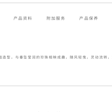
产品资料
附加服务
产品保养
结造型，与垂坠莹润的珍珠相映成趣，随风轻曳，灵动流转，