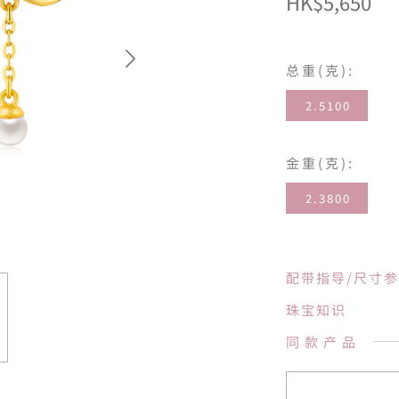
HK$5,650
总重(克):
2.5100
金重(克):
2.3800
配带指导/尺寸
珠宝知识
同款产品