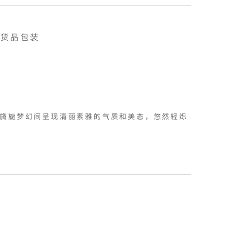
货品包装
旖旎梦幻间呈现清丽素雅的气质和美态，悠然轻烁