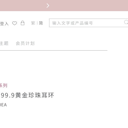
限时免
繁
简
/登入
主题
会员计划
爱系列
999.9黄金珍珠耳环
0EA