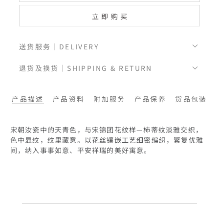
立即购买
送货服务｜DELIVERY
退货及换货｜SHIPPING & RETURN
产品描述
产品资料
附加服务
产品保养
货品包装
宋朝汝瓷中的天青色，与宋锦团花纹样—柿蒂纹淡雅交织，
色中显纹，纹里藏意。以花丝镶嵌工艺细密编织，繁复优雅
间，纳入事事如意、平安祥瑞的美好寓意。