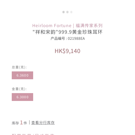
Heirloom Fortune | 福满传家系列
"祥和宋韵"999.9黄金珍珠耳环
产品编号 : 021988EA
HK$9,140
总重(克):
6.3600
金重(克):
6.3000
1
查看分行库存
库存
件