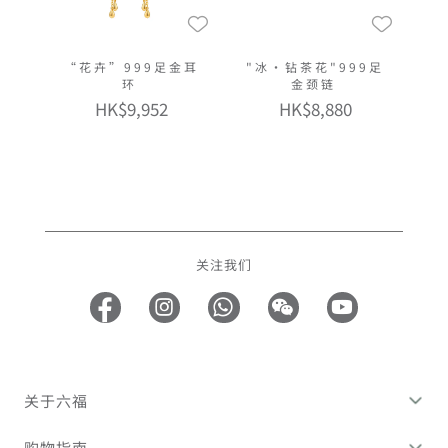
“花卉”999足金耳
"冰·钻茶花"999足
环
金颈链
HK$9,952
HK$8,880
关注我们
关于六福
购物指南