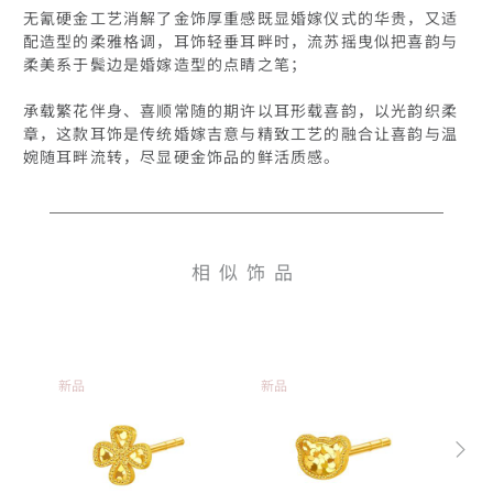
无氰硬金工艺消解了金饰厚重感既显婚嫁仪式的华贵，又适
配造型的柔雅格调，耳饰轻垂耳畔时，流苏摇曳似把喜韵与
柔美系于鬓边是婚嫁造型的点睛之笔；

承载繁花伴身、喜顺常随的期许以耳形载喜韵，以光韵织柔
章，这款耳饰是传统婚嫁吉意与精致工艺的融合让喜韵与温
相似饰品
新品
新品