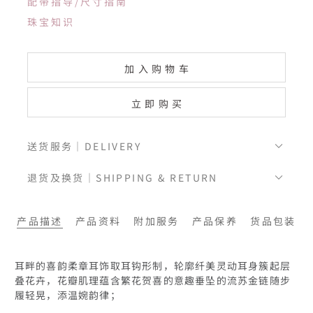
配带指导/尺寸指南
珠宝知识
加入购物车
立即购买
送货服务｜DELIVERY
退货及换货｜SHIPPING & RETURN
产品描述
产品资料
附加服务
产品保养
货品包装
耳畔的喜韵柔章耳饰取耳钩形制，轮廓纤美灵动耳身簇起层
叠花卉，花瓣肌理蕴含繁花贺喜的意趣垂坠的流苏金链随步
履轻晃，添温婉韵律；
