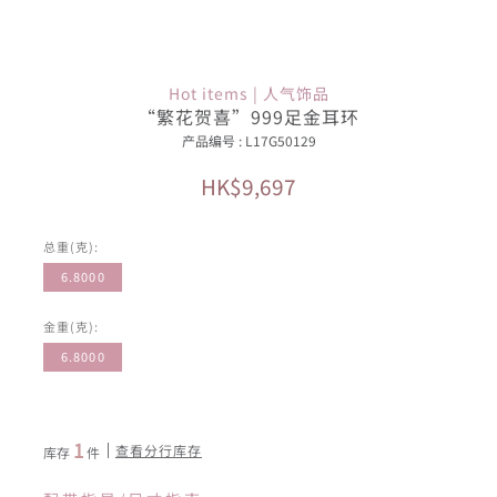
Hot items | 人气饰品
“繁花贺喜”999足金耳环
产品编号 : L17G50129
HK$9,697
总重(克):
6.8000
金重(克):
6.8000
1
查看分行库存
库存
件