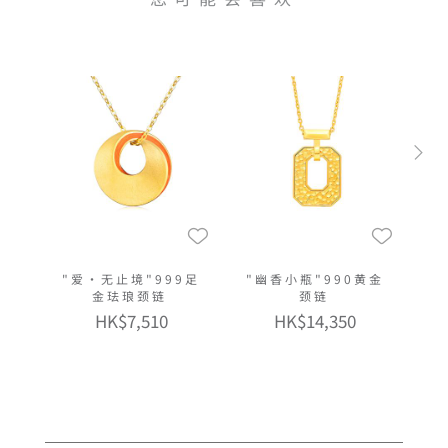
"爱•无止境"999足
"幽香小瓶"990黄金
金珐琅颈链
颈链
HK$7,510
HK$14,350