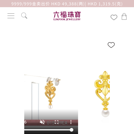
9999/999金卖出价 HKD 49,388(两)| HKD 1,319.5(克)