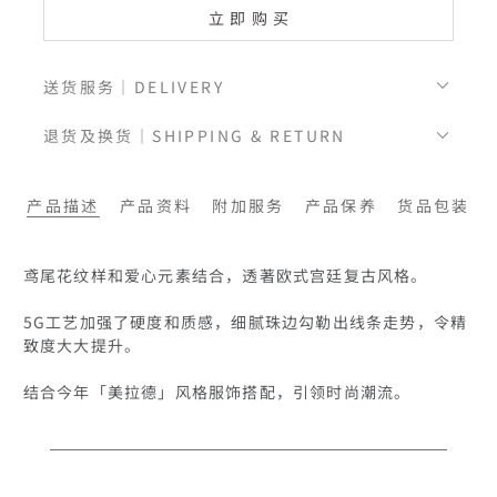
立即购买
送货服务｜DELIVERY
退货及换货｜SHIPPING & RETURN
产品描述
产品资料
附加服务
产品保养
货品包装
鸢尾花纹样和爱心元素结合，透著欧式宫廷复古风格。

5G工艺加强了硬度和质感，细腻珠边勾勒出线条走势，令精
致度大大提升。

结合今年「美拉德」风格服饰搭配，引领时尚潮流。