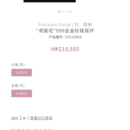
Precious Circle | 珍．圆美
"鸢尾花"999足金珍珠耳环
产品编号 : 015139EA
HK$10,550
总重(克):
4.6300
金重(克):
4.4800
1
查看分行库存
库存
件