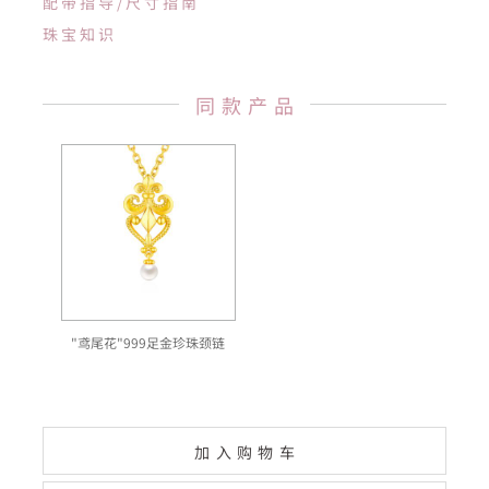
配带指导/尺寸指南
珠宝知识
同款产品
"鸢尾花"999足金珍珠颈链
加入购物车