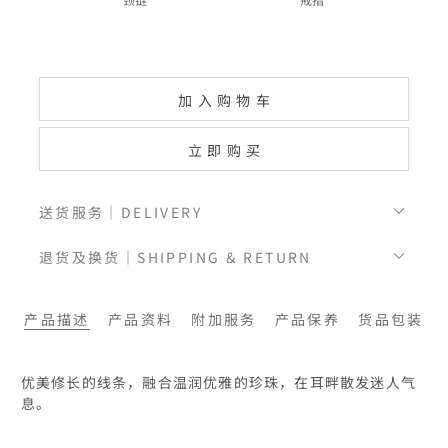
加入购物车
立即购买
送货服务｜DELIVERY
退货及换货｜SHIPPING & RETURN
产品描述
产品资料
附加服务
产品保养
货品包装
优美修长的线条，融合温润优雅的珍珠，在耳畔散发迷人气
息。