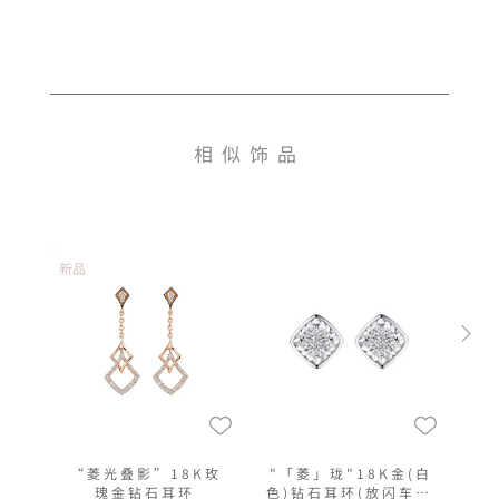
相似饰品
新品
“菱光叠影”18K玫
"「菱」珑"18K金(白
瑰金钻石耳环
色)钻石耳环(放闪车花