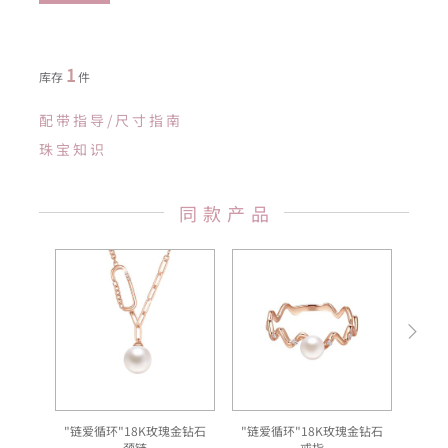
1
库存
件
配带指导/尺寸指南
珠宝知识
同款产品
"链爱循环"18K玫瑰金钻石
"链爱循环"18K玫瑰金钻石
"
颈链
戒指