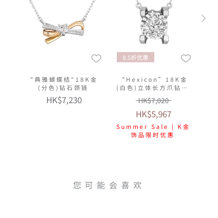
8.5折优惠
"典雅蝴蝶结"18K金
“Hexicon”18K金
(分色)钻石颈链
(白色)立体长方爪钻石
颈链(放闪车花工艺)
HK$7,230
HK$7,020
HK$5,967
Summer Sale | K金
饰品限时优惠
您可能会喜欢