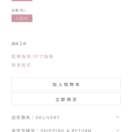
金重(克):
1.6216
1
库存
件
配带指导/尺寸指南
珠宝知识
加入购物车
立即购买
送货服务｜DELIVERY
退货及换货｜SHIPPING & RETURN