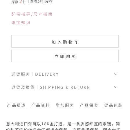
2
查看分行库存
库存
件
配带指导/尺寸指南
珠宝知识
加入购物车
立即购买
送货服务｜DELIVERY
退货及换货｜SHIPPING & RETURN
产品描述
产品资料
附加服务
产品保养
货品包装
意大利进口颈链以18K金打造，是一条质感细腻的素链，简
约利落的设计适合任何场合佩戴，亦可叠搭佩戴，配合你多