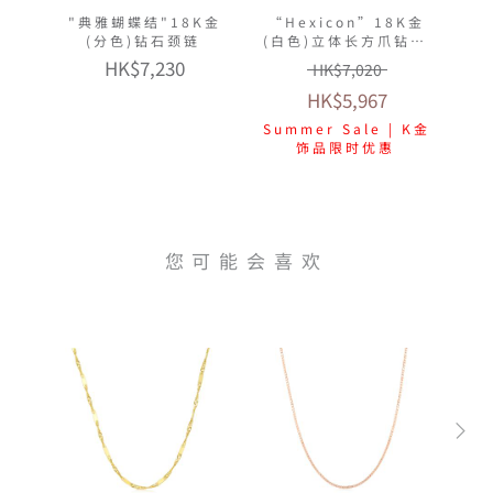
"典雅蝴蝶结"18K金
“Hexicon”18K金
(分色)钻石颈链
(白色)立体长方爪钻石
颈链(放闪车花工艺)
HK$7,230
HK$7,020
HK$5,967
Summer Sale | K金
饰品限时优惠
您可能会喜欢