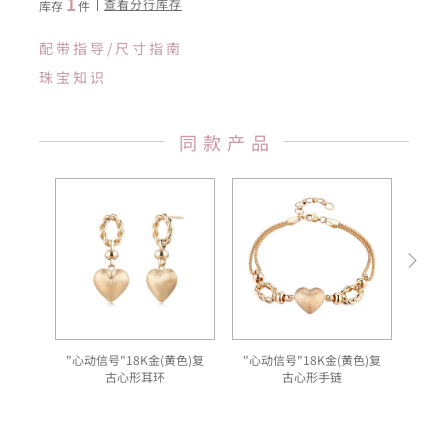
1
查看分行库存
库存
件
配带指导/尺寸指南
珠宝知识
同款产品
"心动信号"18K金(黄色)复
"心动信号"18K金(黄色)复
“
古心形耳环
古心形手链