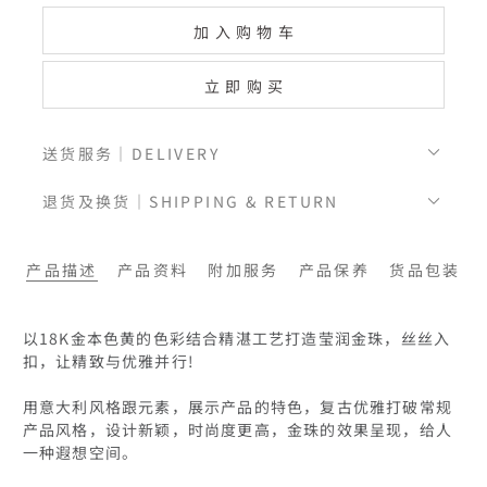
加入购物车
立即购买
送货服务｜DELIVERY
退货及换货｜SHIPPING & RETURN
产品描述
产品资料
附加服务
产品保养
货品包装
以18K金本色黄的色彩结合精湛工艺打造莹润金珠，丝丝入
扣，让精致与优雅并行!

用意大利风格跟元素，展示产品的特色，复古优雅打破常规
产品风格，设计新颖，时尚度更高，金珠的效果呈现，给人
一种遐想空间。
