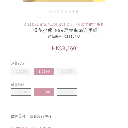
Rilakkuma™ Collection | 轻松小熊™系列
"樱花小熊"999足金串饰连手绳
产品编号 : 023417PA
HK$3,260
总重(克):
1.0100
1.0300
1.0700
金重(克):
0.8700
0.8900
0.9200
3
查看分行库存
库存
件