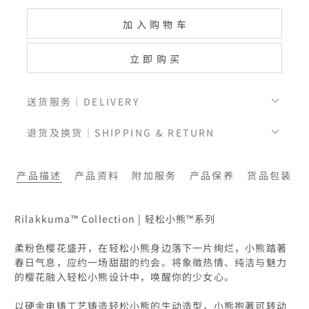
加入购物车
立即购买
送货服务｜DELIVERY
退货及换货｜SHIPPING & RETURN
产品描述
产品资料
附加服务
产品保养
货品包装
Rilakkuma™ Collection | 轻松小熊™系列

柔粉色樱花盛开，在轻松小熊身边落下一片绚烂，小熊踏著
春日气息，应约一场甜甜的约会。将象徵热情、纯洁与魅力
的樱花融入轻松小熊设计中，唤醒你的少女心。

以硬金电铸工艺铸造轻松小熊的生动造型，小熊抱著可转动