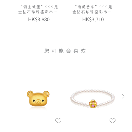
“领主城堡”999足
“南瓜香车”999足
金钻石珍珠鎏彩串饰
金钻石珍珠鎏彩串饰
连手绳
连手绳
HK$3,880
HK$3,710
您可能会喜欢