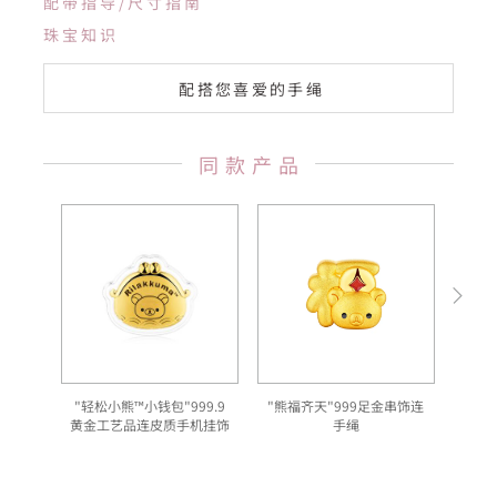
配带指导/尺寸指南
珠宝知识
配搭您喜爱的手绳
同款产品
"轻松小熊™小钱包"999.9
"熊福齐天"999足金串饰连
"
黄金工艺品连皮质手机挂饰
手绳