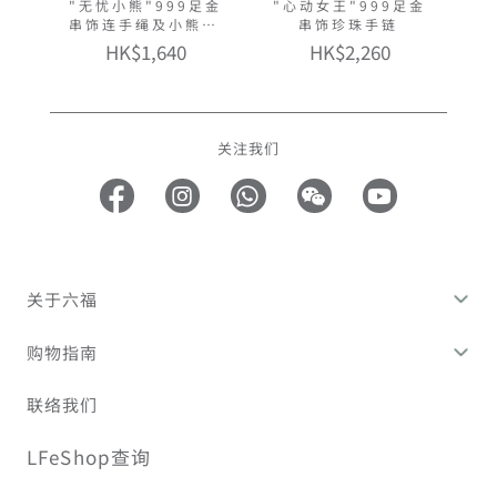
"无忧小熊"999足金
"心动女王"999足金
串饰连手绳及小熊造
串饰珍珠手链
型礼盒套装
HK$1,640
HK$2,260
关注我们
关于六福
购物指南
联络我们
LFeShop查询