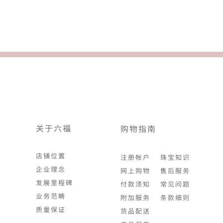
关于六福
购物指南
店铺位置
注册帐户
珠宝知识
企业理念
网上购物
售后服务
发展里程碑
付款须知
常见问题
业务范畴
附加服务
条款细则
质量保证
货品配送