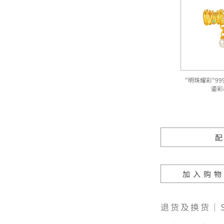
"明珠耀彩"9
鎏彩
加入购
退货及换货｜SH