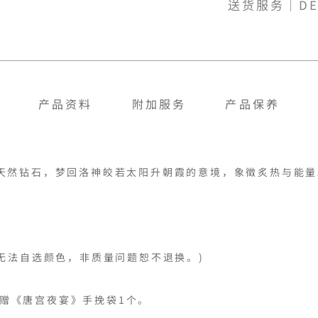
送货服务｜DE
产品资料
附加服务
产品保养
天然钻石，梦回洛神皎若太阳升朝霞的意境，象徵炙热与能量。
无法自选颜色，非质量问题恕不退换。)

可获赠《唐宫夜宴》手挽袋1个。