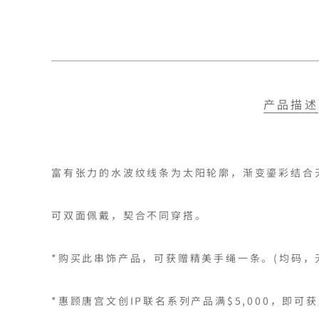
产品描述
富有张力的水波纹线条为太阳轮廓，渐变鎏彩结合
可双面佩戴，契合不同穿搭。

*购买此串饰产品，可获赠精美手绳一条。(均码，
*惠顾唐宫文创IP联名系列产品满$5,000，即