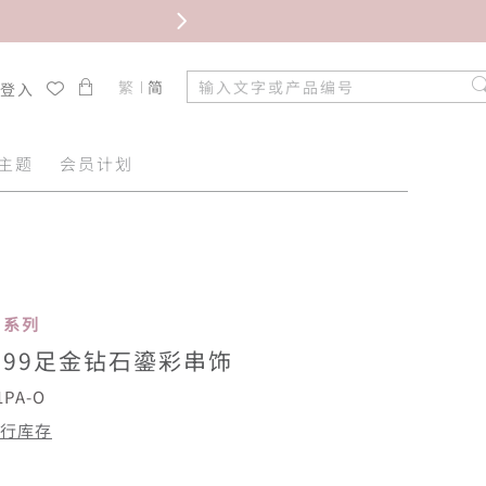
限时免
繁
简
/登入
主题
会员计划
名系列
999足金钻石鎏彩串饰
1PA-O
行库存