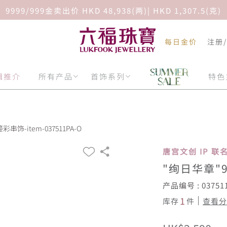
9999/999金卖出价 HKD 48,938(两)| HKD 1,307.5(克)
每日金价
注册
辑推介
所有产品
首饰系列
特色
饰-item-037511PA-O
唐宫文创 IP 联
"绚日华章"
产品编号 : 03751
1
库存
件
查看分