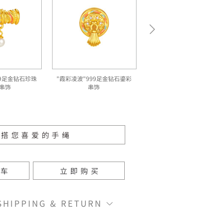
99足金钻石珍珠
"霞彩凌波"999足金钻石鎏彩
串饰
串饰
配搭您喜爱的手绳
物车
立即购买
IPPING & RETURN