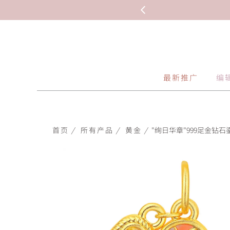
最新推广
编
首页
/
所有产品
/
黄金
/
"绚日华章"999足金钻石鎏彩串