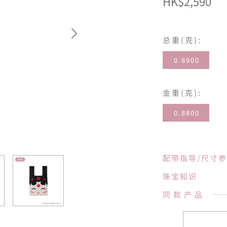
HK$2,590
总重(克):
0.8900
金重(克):
0.8800
配带指导/尺寸
珠宝知识
同款产品