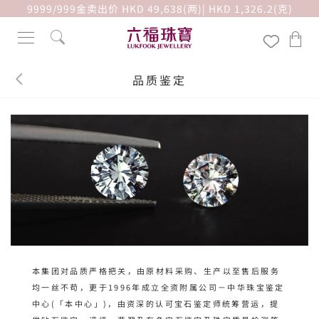
9999/999金卖出价 HKD 49,638(两)| HKD 1,326.2(克)
品质鉴定
本集团对品质严格把关，由原材料采购、生产以至售后服务
均一丝不苟，更于1996年成立全资附属公司－中华珠宝鉴定
中心(「本中心」)，由资深的认可宝石鉴定师统筹营运，提