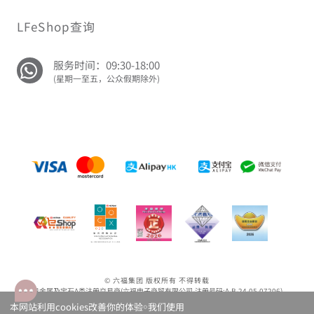
LFeShop查询
服务时间：09:30-18:00
(星期一至五，公众假期除外)
© 六福集团 版权所有 不得转载
贵金属及宝石A类注册交易商(六福电子商贸有限公司-注册号码:A-B-24-05-07206)
贵金属及宝石B类注册交易商(六福集团有限公司-注册号码:B-B-24-05-07258; 六福珠宝金行(香港)
本网站利用cookies改善你的体验￮我们使用
有限公司-注册号码:B-B-24-05-07259)