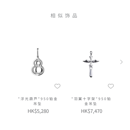
相似饰品
"浮光葫芦"950铂金
"羽翼十字架"950铂
吊坠
金吊坠
HK$5,280
HK$7,470