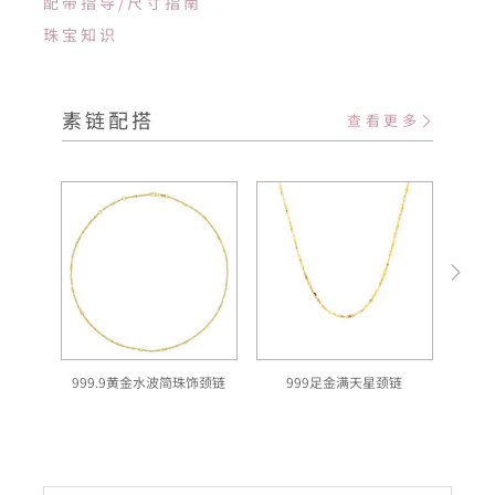
配带指导/尺寸指南
珠宝知识
素链配搭
查看更多
999.9黄金水波简珠饰颈链
999足金满天星颈链