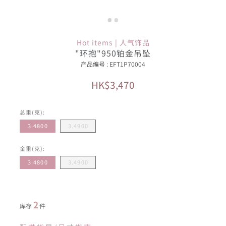
Hot items | 人气饰品
"环抱"950铂金吊坠
产品编号 : EFT1P70004
HK$3,470
总重(克):
3.4800
3.4900
金重(克):
3.4800
3.4900
2
库存
件