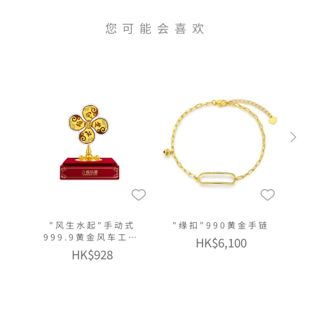
您可能会喜欢
"风生水起"手动式
"缘扣"990黄金手链
999.9黄金风车工艺
HK$6,100
品
HK$928