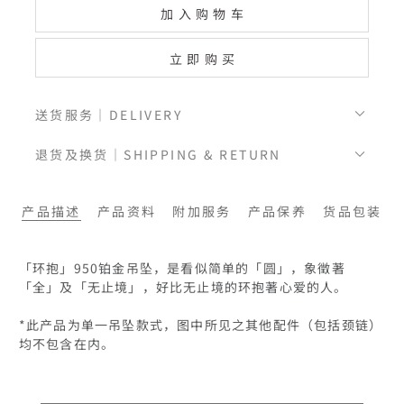
加入购物车
立即购买
送货服务｜DELIVERY
退货及换货｜SHIPPING & RETURN
产品描述
产品资料
附加服务
产品保养
货品包装
「环抱」950铂金吊坠，是看似简单的「圆」，象徵著
「全」及「无止境」，好比无止境的环抱著心爱的人。

*此产品为单一吊坠款式，图中所见之其他配件（包括颈链）
均不包含在内。