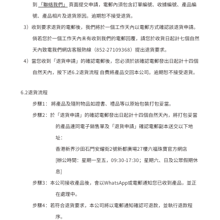
到
「聯絡我們」
頁面提交申請，電郵內須包含訂單編號、收據編號、產品編
號、產品相片及退貨原因。逾期恕不接受退貨。
3）收到要求退貨的電郵後，我們將於一個工作天內以電郵方式確認該退貨申請。
倘若您於一個工作天內未有收到我們的電郵回覆，請您於收貨日起計七個自然
天內致電我們網店客服熱線（852-27109368）提出退貨要求。
4）當您收到「退貨申請」的確認電郵後，您必須於該確認電郵發出日起計十四個
自然天內，按下述6.2退貨流程 自費將產品交回本公司。逾期恕不接受退貨。
6.2退貨流程
步驟1： 將產品及隨附物品如證書、禮品等以原始包裝打包妥當。
步驟2：於「退貨申請」的確認電郵發出日起計十四個自然天內，將打包妥當
的產品連同電子銷售單及「退貨申請」確認電郵副本送交以下地
址：
香港新界沙田石門安耀街2號新都廣場27樓六福珠寶官方網店
[辦公時間：星期一至五，09:30-17:30；星期六、日及公眾假期休
息]
步驟3：本公司接收產品後，會以WhatsApp或電郵通知您已收到產品，並正
在處理中。
步驟4：若符合退貨要求，本公司將以電郵通知確認可退款，並執行退款程
序。