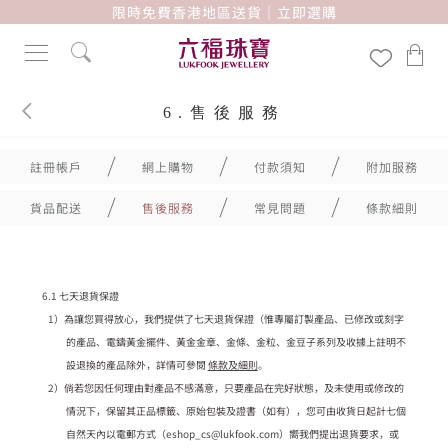
限時免費香港地區送貨｜立即選購
6.售後服務
註冊帳戶
網上購物
付款須知
附加服務
貨品配送
售後服務
常見問題
條款細則
6.1 七天退貨保證
1）為讓您買得放心，我們提供了七天退貨保證（惟專屬訂製產品、已修改或刻字
的產品、電鑄黃金擺件、黃金金章、金條、金粒、金豆子系列及收據上註明不
設退換的產品除外，詳情可參閱
條款及細則
。
2）倘若您因任何理由對產品不感滿意，只要產品在完好狀態，及未使用或修改的
情況下，保留其正品標籤、原始包裝及證書（如有），您可由收貨日起計七個
自然天內以電郵方式（eshop_cs@lukfook.com）嚮我們提出退貨要求，或