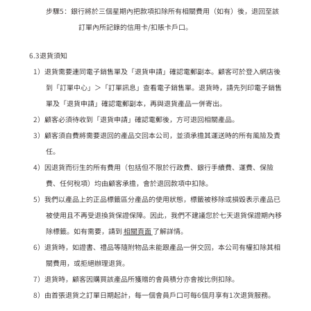
步驟5：銀行將於三個星期內把款項扣除所有相關費用（如有）後，退回至該
訂單內所記錄的信用卡/扣賬卡戶口。
6.3退貨須知
1）退貨需要連同電子銷售單及「退貨申請」確認電郵副本。顧客可於登入網店後
到「訂單中心」＞「訂單訊息」查看電子銷售單。退貨時，請先列印電子銷售
單及「退貨申請」確認電郵副本，再與退貨產品一併寄出。
2）顧客必須待收到「退貨申請」確認電郵後，方可退回相關產品。
3）顧客須自費將需要退回的產品交回本公司，並須承擔其運送時的所有風險及責
任。
4）因退貨而衍生的所有費用（包括但不限於行政費、銀行手續費、運費、保險
費、任何稅項）均由顧客承擔，會於退回款項中扣除。
5）我們以產品上的正品標籤區分產品的使用狀態，標籤被移除或損毀表示產品已
被使用且不再受退換貨保證保障。因此，我們不建議您於七天退貨保證期內移
除標籤。如有需要，請到
相關頁面
了解詳情。
6）退貨時，如證書、禮品等隨附物品未能跟產品一併交回，本公司有權扣除其相
關費用，或拒絕辦理退貨。
7）退貨時，顧客因購買該產品所獲贈的會員積分亦會按比例扣除。
8）由首張退貨之訂單日期起計，每一個會員戶口可每6個月享有1次退貨服務。