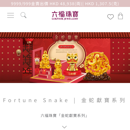
9999/999金賣出價 HKD 48,938(両)| HKD 1,307.5(克)
Fortune Snake | 金蛇獻寶系列
六福珠寶「金蛇獻寶系列」

精雕細琢，別具吉祥寓意的賀年黃金飾品。
