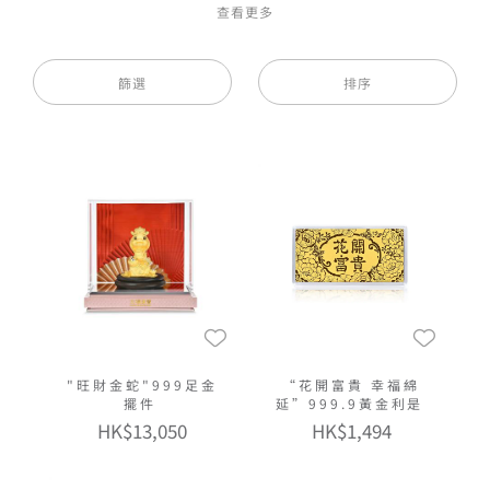
查看更多
無論是作為家居裝飾或是送禮之用，都能彰顯富貴氣
派，增添節日氣氛！
篩選
排序
"旺財金蛇"999足金
“花開富貴 幸福綿
擺件
延”999.9黃金利是
HK$13,050
HK$1,494