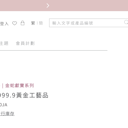
限時免
繁
簡
/登入
主題
會員計劃
ke | 金蛇獻寶系列
999.9黃金工藝品
0JA
分行庫存