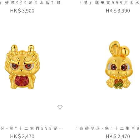
」好緣999足金水晶手鏈
「腰」纏萬貫999足金
HK＄3,900
HK＄3,990
牙-龍"十二生肖999足金
"奇趣萌牙-兔"十二生肖
串飾連手繩
串飾連手繩
HK＄2,470
HK＄2,470