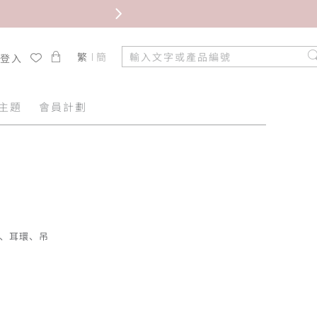
限時免
繁
簡
/登入
主題
會員計劃
指、耳環、吊