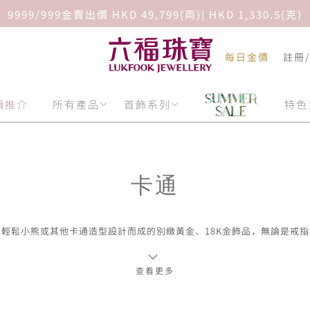
9999/999金賣出價 HKD 49,799(両)| HKD 1,330.5(克)
每日金價
註冊
輯推介
所有產品
首飾系列
特色
卡通
輕鬆小熊或其他卡通造型設計而成的別緻黃金、18K金飾品，無論是戒
墜、頸鍊或手繩，都是粉絲收藏、送禮的萌趣之選。
查看更多