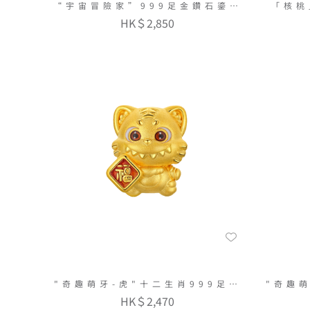
“宇宙冒險家”999足金鑽石鎏彩
「核桃
串飾連手繩
HK＄2,850
"奇趣萌牙-虎"十二生肖999足金
"奇趣萌
串飾連手繩
HK＄2,470