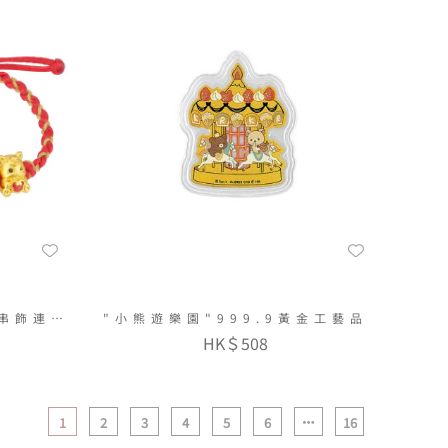
彩串飾連手
"小熊遊樂園"999.9黃金工藝品
HK＄508
1
2
3
4
5
6
16