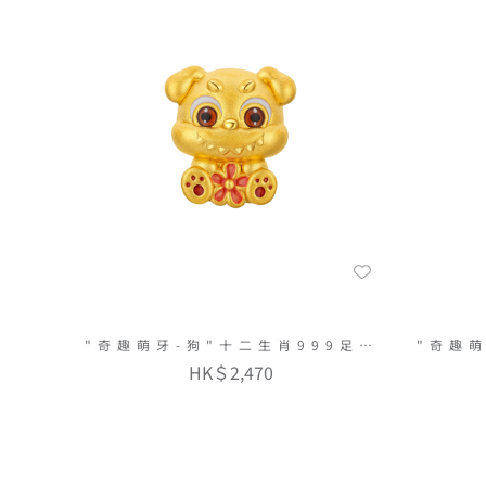
"奇趣萌牙-狗"十二生肖999足金
"奇趣萌
串飾連手繩
HK＄2,470