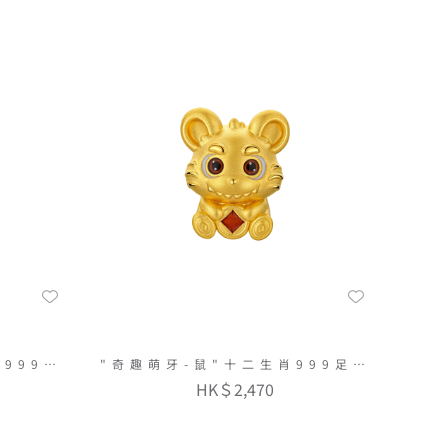
999足
"奇趣萌牙-鼠"十二生肖999足金
串飾連手繩
HK＄2,470