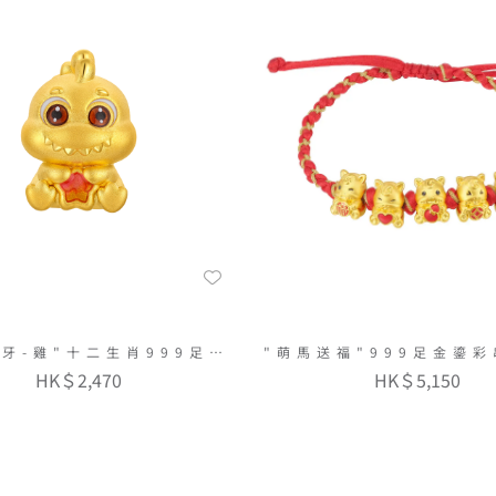
牙-雞"十二生肖999足金
"萌馬送福"999足金鎏
串飾連手繩
繩
HK＄2,470
HK＄5,150