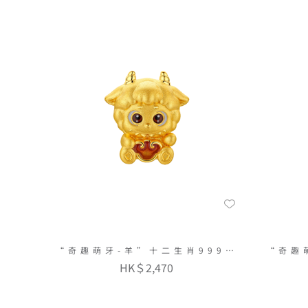
“奇趣萌牙-羊”十二生肖999足
“奇趣
金串飾連手繩
HK＄2,470