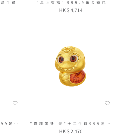
水晶手鏈
“馬上有福”999.9黃金鎖包
HK＄4,714
999足金
"奇趣萌牙-蛇"十二生肖999足金
串飾連手繩
HK＄2,470